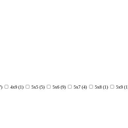
7
)
4x9 (
1
)
5x5 (
5
)
5x6 (
9
)
5x7 (
4
)
5x8 (
1
)
5x9 (
1