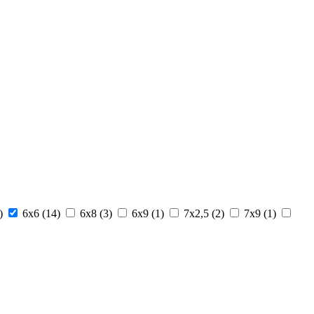
)
6x6 (
14
)
6x8 (
3
)
6x9 (
1
)
7x2,5 (
2
)
7x9 (
1
)