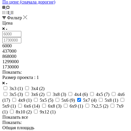
По цене (сначала дорогие)
Фильтр
Цена
6000
437000
868000
1299000
1730000
Показать:
Размер проекта
: 1
3x3 (
1
)
3x4 (
2
)
3x5 (
3
)
3x6 (
2
)
3x8 (
3
)
4x4 (
6
)
4x5 (
7
)
4x6
(
17
)
4x9 (
1
)
5x5 (
5
)
5x6 (
9
)
5x7 (
4
)
5x8 (
1
)
5x9 (
1
)
6x6 (
14
)
6x8 (
3
)
6x9 (
1
)
7x2,5 (
2
)
7x9
(
1
)
8x10 (
2
)
9x12 (
1
)
Показать все
Показать:
Общая площадь