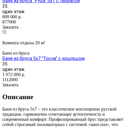
Баня из бруса "Руда" 5х7 с террасой
35
один этаж
899 000
р.
877000
Заказать
Комната отдыха 20 м²
Бани из бруса
Баня из бруса 5х7 "Тосна" с крыльцом
35
один этаж
1 072 000
р.
1112000
Заказать
Описание
Баня из бруса 5x7 – это классическое воплощение русской
традиции, гармонично сочетающее аутентичность и
современный комфорт. Профилированный брус представляет
собой строганый пиломатериал с системой «шип-паз», что