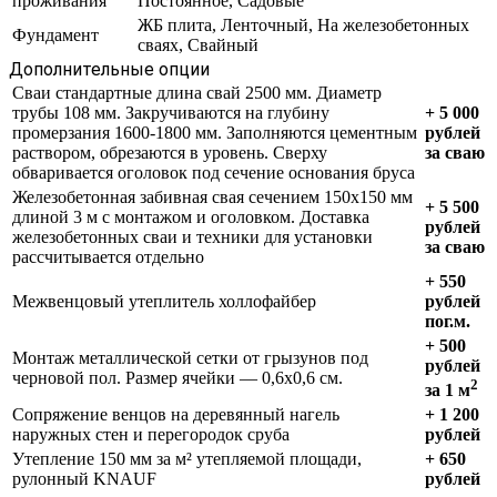
проживания
Постоянное, Садовые
ЖБ плита, Ленточный, На железобетонных
Фундамент
сваях, Свайный
Дополнительные опции
Сваи стандартные длина свай 2500 мм. Диаметр
трубы 108 мм. Закручиваются на глубину
+ 5 000
промерзания 1600-1800 мм. Заполняются цементным
рублей
раствором, обрезаются в уровень. Сверху
за сваю
обваривается оголовок под сечение основания бруса
Железобетонная забивная свая сечением 150х150 мм
+ 5 500
длиной 3 м с монтажом и оголовком. Доставка
рублей
железобетонных сваи и техники для установки
за сваю
рассчитывается отдельно
+ 550
Межвенцовый утеплитель холлофайбер
рублей
пог.м.
+ 500
Монтаж металлической сетки от грызунов под
рублей
черновой пол. Размер ячейки — 0,6х0,6 см.
2
за 1 м
Сопряжение венцов на деревянный нагель
+ 1 200
наружных стен и перегородок сруба
рублей
Утепление 150 мм за м² утепляемой площади,
+ 650
рулонный KNAUF
рублей