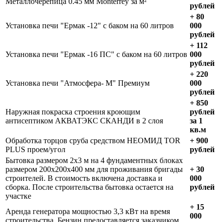
Металлочерепица 0.45 мм Monterrey за м²
рублей
+ 80
Установка печи "Ермак -12" с баком на 60 литров
000
рублей
+ 112
Установка печи "Ермак -16 ПС" с баком на 60 литров
000
рублей
+ 220
Установка печи "Атмосфера- М" Премиум
000
рублей
+ 850
Наружная покраска строения кроющим
рублей
антисептиком АКВАТЭКС СКАНДИ в 2 слоя
за 1
кв.м
Обработка торцов сруба средством НЕОМИД TOR
+ 900
PLUS проем/угол
рублей
Бытовка размером 2х3 м на 4 фундаментных блоках
размером 200х200х400 мм для проживания бригады
+ 30
строителей. В стоимость включена доставка и
000
сборка. После строительства бытовка остается на
рублей
участке
+ 15
Аренда генератора мощностью 3,3 кВт на время
000
строительства. Бензин предоставляется заказчиком