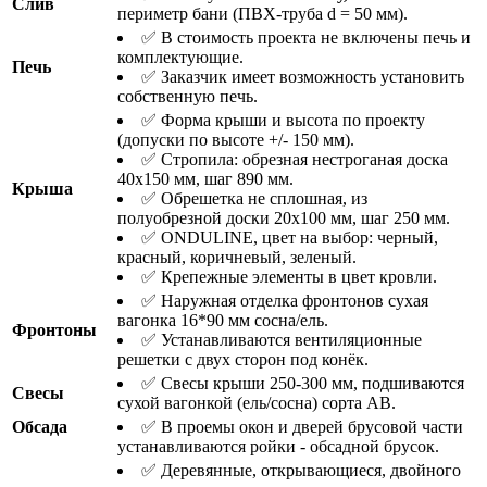
Слив
периметр бани (ПВХ-труба d = 50 мм).
✅ В стоимость проекта не включены печь и
комплектующие.
Печь
✅ Заказчик имеет возможность установить
собственную печь.
✅ Форма крыши и высота по проекту
(допуски по высоте +/- 150 мм).
✅ Стропила: обрезная нестроганая доска
40х150 мм, шаг 890 мм.
Крыша
✅ Обрешетка не сплошная, из
полуобрезной доски 20х100 мм, шаг 250 мм.
✅ ONDULINE, цвет на выбор: черный,
красный, коричневый, зеленый.
✅ Крепежные элементы в цвет кровли.
✅ Наружная отделка фронтонов сухая
вагонка 16*90 мм сосна/ель.
Фронтоны
✅ Устанавливаются вентиляционные
решетки с двух сторон под конёк.
✅ Свесы крыши 250-300 мм, подшиваются
Свесы
сухой вагонкой (ель/сосна) сорта АВ.
Обсада
✅ В проемы окон и дверей брусовой части
устанавливаются ройки - обсадной брусок.
✅ Деревянные, открывающиеся, двойного