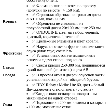
собственную печь.
✅ Форма крыши и высота по проекту
(допуски по высоте +/- 150 мм).
✅ Стропила: обрезная нестроганая доска
40х150 мм, шаг 890 мм.
Крыша
✅ Обрешетка не сплошная, из
полуобрезной доски 20х100 мм, шаг 250 мм.
✅ ONDULINE, цвет на выбор: черный,
красный, коричневый, зеленый.
✅ Крепежные элементы в цвет кровли.
✅ Наружная отделка фронтонов имитация
бруса (блок хаус) сосна/ель.
Фронтоны
✅ Устанавливаются вентиляционные
решетки с двух сторон под конёк.
✅ Свесы крыши 250-300 мм, подшиваются
Свесы
сухой вагонкой (ель/сосна) сорта АВ.
Обсада
✅ В проемы окон и дверей брусовой части
устанавливаются ройки - обсадной брусок.
✅ ПВХ Rehay / Meike Lite 60, цвет - белый.
Двухкамерные стеклопакеты (3 стекла).
✅Каждое окно оснащено поворотным
механизмом на одной створке.
✅Подоконники 200 мм, отливы и козырьки
Окна
- 100 мм, москитные сетки.