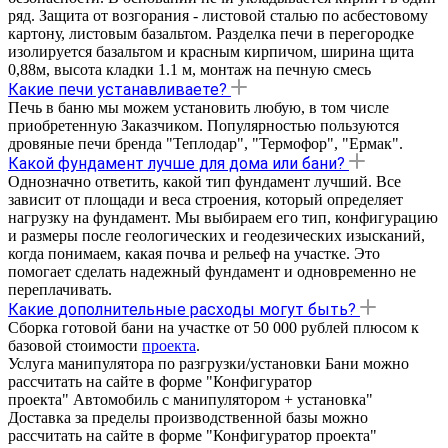
ряд. Защита от возгорания - листовой сталью по асбестовому
картону, листовым базальтом. Разделка печи в перегородке
изолируется базальтом и красным кирпичом, ширина щита
0,88м, высота кладки 1.1 м, монтаж на печную смесь
Какие печи устанавливаете?
Печь в баню мы можем установить любую, в том числе
приобретенную Заказчиком. Популярностью пользуются
дровяные печи бренда "Теплодар", "Термофор", "Ермак".
Какой фундамент лучше для дома или бани?
Однозначно ответить, какой тип фундамент лучший. Все
зависит от площади и веса строения, который определяет
нагрузку на фундамент. Мы выбираем его тип, конфигурацию
и размеры после геологических и геодезических изысканий,
когда понимаем, какая почва и рельеф на участке. Это
помогает сделать надежный фундамент и одновременно не
переплачивать.
Какие дополнительные расходы могут быть?
Сборка готовой бани на участке от 50 000 рублей плюсом к
базовой стоимости
проекта
.
Услуга манипулятора по разгрузки/установки Бани можно
рассчитать на сайте в форме "Конфигуратор
проекта" Автомобиль с манипулятором + установка"
Доставка за пределы производственной базы можно
рассчитать на сайте в форме "Конфигуратор проекта"