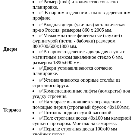
✅Размер (шхh) и количество согласно
планировке.
✅ В парном отделении - окно в деревянном
профиле.
✅Входная дверь (уличная) металлическая
пр-во Россия, размером 860 х 2005 мм.
✅Межкомнатные филенчатые (глухие) с
фурнитурой (петли - бабочки) размером
800/700/600х1800 мм.
Двери
✅В парное отделение - дверь для сауны с
магнитным замком закаленное стекло 6 мм,
размером 1890х690 мм.
✅Двери устанавливаются согласно
планировке.
✅Устанавливаются опорные столбы из
строганого бруса.
✅Компенсационные лифты (домкраты) под
усадку строения.
✅На террасе выполняется ограждение с
помощью перил (строганый брусок 40х100мм).
Терраса
✅Потолок подшит сухой вагонкой.
✅Пол: строганая доска 40х100 мм камерной
сушки с прозором. Монтаж на саморезы.
✅Перила: строганая доска 100х40 мм
хвойных пород.