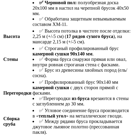
✅ Черновой пол:
полуобрезная доска
20х100 мм в настил на черепной брусок 40х50
мм.
✅ Обработана защитным невымываемым
составом ХМ-11.
✅ Высота потолка в чистоте после отделки:
Высота
2,25 м (+/-5 см) (
17 рядов сухого бруса
), на
мансарде 2,15 м (+/-5 см).
✅ Строганый профилированный брус
камерной сушки 90х140 мм
.
Стены
✅ Форма бруса снаружи прямая или овал,
внутри ровная строганая стена с фасками.
✅ Брус из древесины хвойных пород (ель/
сосна).
✅ Профилированный брус 90х140 мм
камерной сушки
с двух сторон прямой с
Перегородки
фасками.
✅Перегородки
из бруса
врезаются в стены
с заглублением до 30 мм.
✅ Угловое соединение бруса производится
в «
теплый угол
» на металлические гвозди.
Сборка
✅ Между рядами бруса прокладывается
сруба
джутовое льняное полотно (прессованная
пакля).