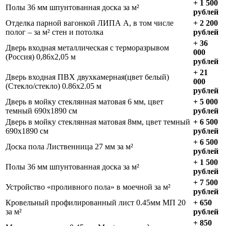
+ 1 500
Полы 36 мм шпунтованная доска за м²
рублей
Отделка парной вагонкой ЛИПА А, в том числе
+ 2 200
полог – за м² стен и потолка
рублей
+ 36
Дверь входная металлическая с терморазрывом
000
(Россия) 0,86х2,05 м
рублей
+ 21
Дверь входная ПВХ двухкамерная(цвет белый)
000
(Стекло/стекло) 0.86х2.05 м
рублей
Дверь в мойку стеклянная матовая 6 мм, цвет
+ 5 000
темный 690х1890 см
рублей
Дверь в мойку стеклянная матовая 8мм, цвет темный
+ 6 500
690х1890 см
рублей
+ 6 500
Доска пола Лиственница 27 мм за м²
рублей
+ 1 500
Полы 36 мм шпунтованная доска за м²
рублей
+ 7 500
Устройство «проливного пола» в моечной за м²
рублей
Кровельный профилированный лист 0.45мм МП 20
+ 650
за м²
рублей
+ 850