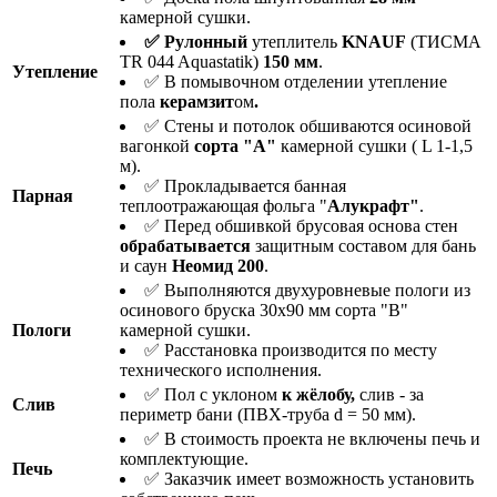
камерной сушки.
✅ Рулонный
утеплитель
KNAUF
(ТИСМА
TR 044 Aquastatik)
150 мм
.
Утепление
✅ В помывочном отделении утепление
пола
керамзит
ом
.
✅ Стены и потолок обшиваются осиновой
вагонкой
сорта "А"
камерной сушки ( L 1-1,5
м).
✅ Прокладывается банная
Парная
теплоотражающая фольга "
Алукрафт"
.
✅ Перед обшивкой брусовая основа стен
о
брабатывается
защитным составом для бань
и саун
Неомид 200
.
✅ Выполняются двухуровневые пологи из
осинового бруска 30х90 мм сорта "В"
Пологи
камерной сушки.
✅ Расстановка производится по месту
технического исполнения.
✅ Пол с уклоном
к жёлобу,
слив - за
Слив
периметр бани (ПВХ-труба d = 50 мм).
✅ В стоимость проекта не включены печь и
комплектующие.
Печь
✅ Заказчик имеет возможность установить