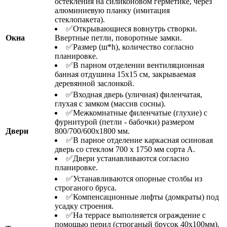
остекления на силиконовом герметике, через
алюминиевую планку (имитация
стеклопакета).
✅Открывающиеся вовнутрь створки.
Окна
Ввертные петли, поворотные замки.
✅Размер (ш*h), количество согласно
планировке.
✅В парном отделении вентиляционная
банная отдушина 15х15 см, закрываемая
деревянной заслонкой.
✅Входная дверь (уличная) филенчатая,
глухая с замком (массив сосны).
✅Межкомнатные филенчатые (глухие) с
фурнитурой (петли - бабочки) размером
Двери
800/700/600х1800 мм.
✅В парное отделение каркасная осиновая
дверь со стеклом 700 х 1750 мм сорта А.
✅Двери устанавливаются согласно
планировке.
✅Устанавливаются опорные столбы из
строганого бруса.
✅Компенсационные лифты (домкраты) под
усадку строения.
✅На террасе выполняется ограждение с
помощью перил (строганый брусок 40х100мм).