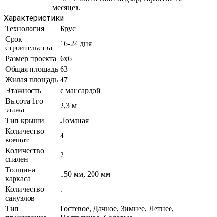
месяцев.
Характеристики
Технология
Брус
Срок
16-24 дня
строительства
Размер проекта
6x6
Общая площадь
63
Жилая площадь
47
Этажность
с мансардой
Высота 1го
2,3 м
этажа
Тип крыши
Ломаная
Количество
4
комнат
Количество
2
спален
Толщина
150 мм, 200 мм
каркаса
Количество
1
санузлов
Тип
Гостевое, Дачное, Зимнее, Летнее,