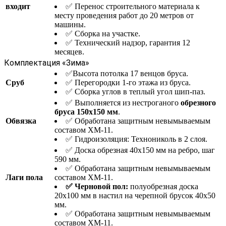
входит
✅ Перенос строительного материала к
месту проведения работ до 20 метров от
машины.
✅ Сборка на участке.
✅ Технический надзор, гарантия 12
месяцев.
Комплектация «Зима»
✅Высота потолка 17 венцов бруса.
Сруб
✅ Перегородки 1-го этажа из бруса.
✅ Сборка углов в теплый угол шип-паз.
✅ Выполняется из нестроганого
обрезного
бруса 150х150 мм
.
Обвязка
✅ Обработана защитным невымываемым
составом ХМ-11.
✅ Гидроизоляция: Технониколь в 2 слоя.
✅ Доска обрезная 40х150 мм на ребро, шаг
590 мм.
✅ Обработана защитным невымываемым
Лаги пола
составом ХМ-11.
✅ Черновой пол:
полуобрезная доска
20х100 мм в настил на черепной брусок 40х50
мм.
✅ Обработана защитным невымываемым
составом ХМ-11.