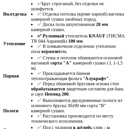
✅Брус строганый, без отделки не
шлифуется.
Вн.отделка
✅ Отделка потолка (кроме парной) вагонка
камерной сушки хвойных пород.
✅ Доска пола шпунтованная
28 мм
камерной сушки.
✅ Рулонный
утеплитель
KNAUF
(ТИСМА
TR 044 Aquastatik)
100 мм
.
Утепление
✅ В помывочном отделении утепление
пола
керамзит
ом
.
✅ Стены и потолок обшиваются осиновой
вагонкой
сорта "А"
камерной сушки ( L 1-1,5
м).
✅ Прокладывается банная
Парная
теплоотражающая фольга "
Алукрафт"
.
✅ Перед обшивкой брусовая основа стен
о
брабатывается
защитным составом для бань
и саун
Неомид 200
.
✅ Выполняются двухуровневые пологи из
осинового бруска 30х90 мм сорта "В"
Пологи
камерной сушки.
✅ Расстановка производится по месту
технического исполнения.
✅ Пол с уклоном
к жёлобу,
слив - за