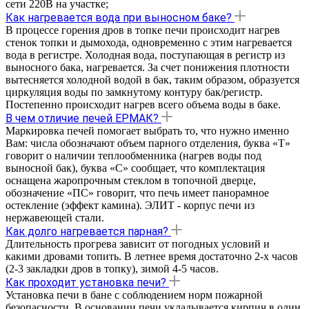
сети 220В на участке;
Как нагревается вода при выносном баке?
В процессе горения дров в топке печи происходит нагрев
стенок топки и дымохода, одновременно с этим нагревается
вода в регистре. Холодная вода, поступающая в регистр из
выносного бака, нагревается. За счет понижения плотности
вытесняется холодной водой в бак, таким образом, образуется
циркуляция воды по замкнутому контуру бак/регистр.
Постепенно происходит нагрев всего объема воды в баке.
В чем отличие печей ЕРМАК?
Маркировка печей помогает выбрать то, что нужно именно
Вам: числа обозначают объем парного отделения, буква «Т»
говорит о наличии теплообменника (нагрев воды под
выносной бак), буква «С» сообщает, что комплектация
оснащена жаропрочным стеклом в топочной дверце,
обозначение «ПС» говорит, что печь имеет панорамное
остекление (эффект камина). ЭЛИТ - корпус печи из
нержавеющей стали.
Как долго нагревается парная?
Длительность прогрева зависит от погодных условий и
какими дровами топить. В летнее время достаточно 2-х часов
(2-3 закладки дров в топку), зимой 4-5 часов.
Как проходит установка печи?
Установка печи в бане с соблюдением норм пожарной
безопасности. В основании печи укладывается кирпич в один