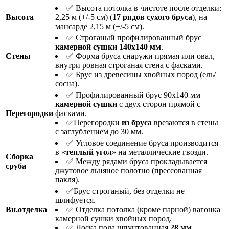
✅ Высота потолка в чистоте после отделки:
Высота
2,25 м (+/-5 см) (
17 рядов сухого бруса
), на
мансарде 2,15 м (+/-5 см).
✅ Строганый профилированный брус
камерной сушки 140х140 мм
.
Стены
✅ Форма бруса снаружи прямая или овал,
внутри ровная строганая стена с фасками.
✅ Брус из древесины хвойных пород (ель/
сосна).
✅ Профилированный брус 90х140 мм
камерной сушки
с двух сторон прямой с
Перегородки
фасками.
✅Перегородки
из бруса
врезаются в стены
с заглублением до 30 мм.
✅ Угловое соединение бруса производится
в «
теплый угол
» на металлические гвозди.
Сборка
✅ Между рядами бруса прокладывается
сруба
джутовое льняное полотно (прессованная
пакля).
✅Брус строганый, без отделки не
шлифуется.
Вн.отделка
✅ Отделка потолка (кроме парной) вагонка
камерной сушки хвойных пород.
✅ Доска пола шпунтованная
28 мм