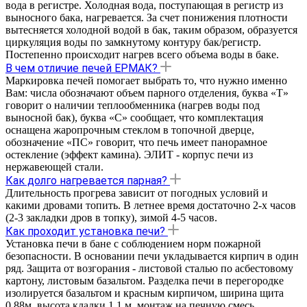
вода в регистре. Холодная вода, поступающая в регистр из
выносного бака, нагревается. За счет понижения плотности
вытесняется холодной водой в бак, таким образом, образуется
циркуляция воды по замкнутому контуру бак/регистр.
Постепенно происходит нагрев всего объема воды в баке.
В чем отличие печей ЕРМАК?
Маркировка печей помогает выбрать то, что нужно именно
Вам: числа обозначают объем парного отделения, буква «Т»
говорит о наличии теплообменника (нагрев воды под
выносной бак), буква «С» сообщает, что комплектация
оснащена жаропрочным стеклом в топочной дверце,
обозначение «ПС» говорит, что печь имеет панорамное
остекление (эффект камина). ЭЛИТ - корпус печи из
нержавеющей стали.
Как долго нагревается парная?
Длительность прогрева зависит от погодных условий и
какими дровами топить. В летнее время достаточно 2-х часов
(2-3 закладки дров в топку), зимой 4-5 часов.
Как проходит установка печи?
Установка печи в бане с соблюдением норм пожарной
безопасности. В основании печи укладывается кирпич в один
ряд. Защита от возгорания - листовой сталью по асбестовому
картону, листовым базальтом. Разделка печи в перегородке
изолируется базальтом и красным кирпичом, ширина щита
0,88м, высота кладки 1.1 м, монтаж на печную смесь