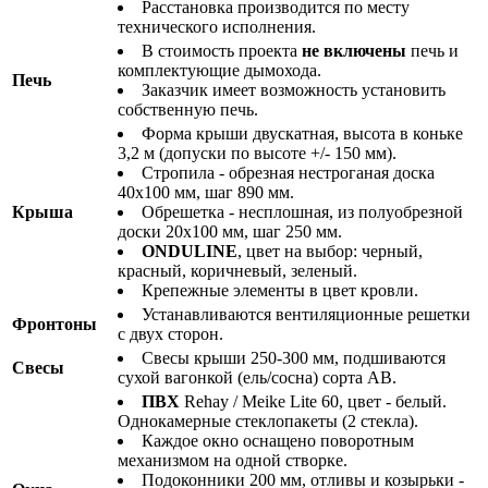
Расстановка производится по месту
технического исполнения.
В стоимость проекта
не включены
печь и
комплектующие дымохода.
Печь
Заказчик имеет возможность установить
собственную печь.
Форма крыши двускатная, высота в коньке
3,2 м (допуски по высоте +/- 150 мм).
Стропила - обрезная нестроганая доска
40х100 мм, шаг 890 мм.
Крыша
Обрешетка - несплошная, из полуобрезной
доски 20х100 мм, шаг 250 мм.
ONDULINE
, цвет на выбор: черный,
красный, коричневый, зеленый.
Крепежные элементы в цвет кровли.
Устанавливаются вентиляционные решетки
Фронтоны
с двух сторон.
Свесы крыши 250-300 мм, подшиваются
Свесы
сухой вагонкой (ель/сосна) сорта АВ.
ПВХ
Rehay / Meike Lite 60, цвет - белый.
Однокамерные стеклопакеты (2 стекла).
Каждое окно оснащено поворотным
механизмом на одной створке.
Подоконники 200 мм, отливы и козырьки -