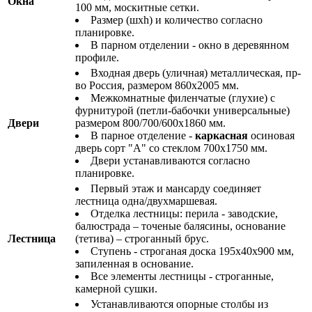
Окна
100 мм, москитные сетки.
Размер (шхh) и количество согласно
планировке.
В парном отделении - окно в деревянном
профиле.
Входная дверь (уличная) металлическая, пр-
во Россия, размером 860х2005 мм.
Межкомнатные филенчатые (глухие) с
фурнитурой (петли-бабочки универсальные)
Двери
размером 800/700/600х1860 мм.
В парное отделение -
каркасная
осиновая
дверь сорт "А" со стеклом 700х1750 мм.
Двери устанавливаются согласно
планировке.
Первый этаж и мансарду соединяет
лестница одна/двухмаршевая.
Отделка лестницы: перила - заводские,
балюстрада – точеные балясины, основание
Лестница
(тетива) – строганный брус.
Ступень - строганая доска 195х40х900 мм,
запиленная в основание.
Все элементы лестницы - строганные,
камерной сушки.
Устанавливаются опорные столбы из