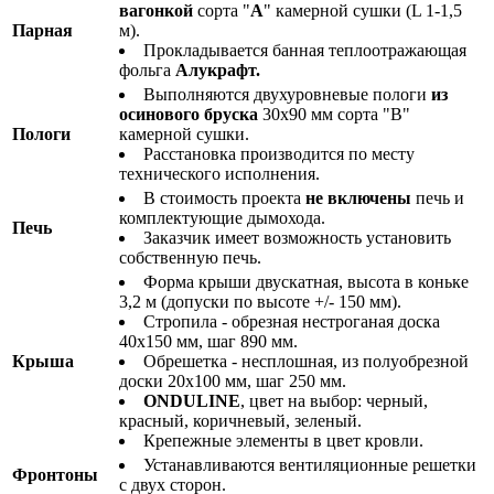
вагонкой
сорта "
А
" камерной сушки (L 1-1,5
Парная
м).
Прокладывается банная теплоотражающая
фольга
Алукрафт.
Выполняются двухуровневые пологи
из
осинового бруска
30х90 мм сорта "В"
Пологи
камерной сушки.
Расстановка производится по месту
технического исполнения.
В стоимость проекта
не включены
печь и
комплектующие дымохода.
Печь
Заказчик имеет возможность установить
собственную печь.
Форма крыши двускатная, высота в коньке
3,2 м (допуски по высоте +/- 150 мм).
Стропила - обрезная нестроганая доска
40х150 мм, шаг 890 мм.
Крыша
Обрешетка - несплошная, из полуобрезной
доски 20х100 мм, шаг 250 мм.
ONDULINE
, цвет на выбор: черный,
красный, коричневый, зеленый.
Крепежные элементы в цвет кровли.
Устанавливаются вентиляционные решетки
Фронтоны
с двух сторон.