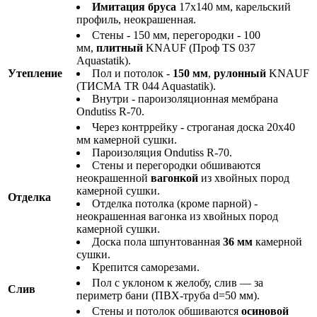
Имитация бруса
17х140 мм, карельский
профиль, неокрашенная.
Стены - 150 мм, перегородки - 100
мм,
плитный
KNAUF (Проф TS 037
Aquastatik).
Утепление
Пол и потолок -
150 мм
,
рулонный
KNAUF
(ТИСМА TR 044 Aquastatik).
Внутри - пароизоляционная мембрана
Ondutiss R-70.
Через контррейку - строганая доска 20х40
мм камерной сушки.
Пароизоляция Ondutiss R-70.
Стены и перегородки обшиваются
неокрашенной
вагонкой
из хвойных пород
камерной сушки.
Отделка
Отделка потолка (кроме парной) -
неокрашенная вагонка из хвойных пород
камерной сушки.
Доска пола шпунтованная
36 мм
камерной
сушки.
Крепится саморезами.
Пол с уклоном к желобу, слив — за
Слив
периметр бани (ПВХ-труба d=50 мм).
Стены и потолок обшиваются
осиновой