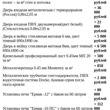
полог – за м² стен и потолка
рублей
+ 36
Дверь входная металлическая с терморазрывом
000
(Россия) 0,86х2,05 м
рублей
+ 21
Дверь входная ПВХ двухкамерная(цвет белый)
000
(Стекло/стекло) 0.86х2.05 м
рублей
Дверь в мойку стеклянная матовая 6 мм, цвет
+ 5 000
темный 690х1890 см
рублей
Дверь в мойку стеклянная матовая 8мм, цвет темный
+ 6 500
690х1890 см
рублей
Кровельный профилированный лист 0.45мм МП 20
+ 500
за м²
рублей
+ 850
Металлочерепица 0.45 мм Monterrey за м²
рублей
Металлические трубчатые снегозадержатели, ПВХ
+ 2 400
водосточная система Docke, базовая серия пог.м.
рублей
ската кровли
+ 80
Установка печи "Ермак -12" с баком на 60 литров
000
рублей
+ 112
Установка печи "Ермак -16 ПС" с баком на 60 литров
000