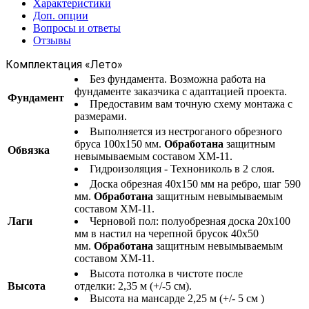
Характеристики
Доп. опции
Вопросы и ответы
Отзывы
Комплектация «Лето»
Без фундамента. Возможна работа на
фундаменте заказчика с адаптацией проекта.
Фундамент
Предоставим вам точную схему монтажа с
размерами.
Выполняется из нестроганого обрезного
бруса 100х150 мм.
Обработана
защитным
Обвязка
невымываемым составом ХМ-11.
Гидроизоляция - Технониколь в 2 слоя.
Доска обрезная 40х150 мм на ребро, шаг 590
мм.
Обработана
защитным невымываемым
составом ХМ-11.
Лаги
Черновой пол: полуобрезная доска 20х100
мм в настил на черепной брусок 40х50
мм.
Обработана
защитным невымываемым
составом ХМ-11.
Высота потолка в чистоте после
Высота
отделки: 2,35 м (+/-5 см).
Высота на мансарде 2,25 м (+/- 5 см )