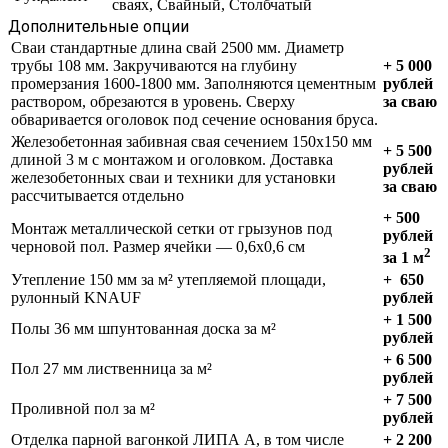
сваях, Свайный, Столбчатый
Дополнительные опции
Сваи стандартные длина свай 2500 мм. Диаметр
трубы 108 мм. Закручиваются на глубину
+ 5 000
промерзания 1600-1800 мм. Заполняются цементным
рублей
раствором, обрезаются в уровень. Сверху
за сваю
обваривается оголовок под сечение основания бруса.
Железобетонная забивная свая сечением 150х150 мм
+ 5 500
длиной 3 м с монтажом и оголовком. Доставка
рублей
железобетонных сваи и техники для установки
за сваю
рассчитывается отдельно
+
500
Монтаж металлической сетки от грызунов под
рублей
черновой пол. Размер ячейки — 0,6х0,6 см
2
за 1 м
Утепление 150 мм за м² утепляемой площади,
+
650
рулонный KNAUF
рублей
+
1 500
Полы 36 мм шпунтованная доска за м²
рублей
+ 6 500
Пол 27 мм лиственница за м²
рублей
+ 7 500
Проливной пол за м²
рублей
Отделка парной вагонкой ЛИПА А, в том числе
+ 2 200