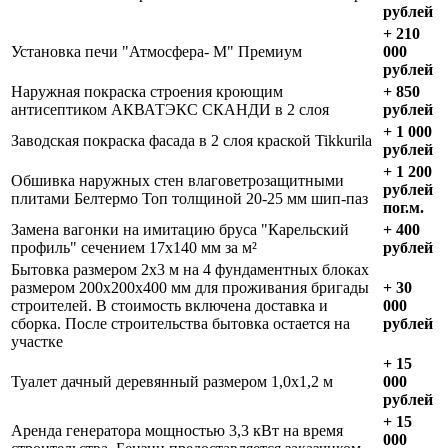
рублей
+ 210
Установка печи "Атмосфера- М" Премиум
000
рублей
Наружная покраска строения кроющим
+ 850
антисептиком АКВАТЭКС СКАНДИ в 2 слоя
рублей
+ 1 000
Заводская покраска фасада в 2 слоя краской Tikkurila
рублей
+ 1 200
Обшивка наружных стен влаговетрозащитными
рублей
плитами Белтермо Топ толщиной 20-25 мм шип-паз
пог.м.
Замена вагонки на имитацию бруса "Карельский
+ 400
профиль" сечением 17х140 мм за м²
рублей
Бытовка размером 2х3 м на 4 фундаментных блоках
размером 200х200х400 мм для проживания бригады
+ 30
строителей. В стоимость включена доставка и
000
сборка. После строительства бытовка остается на
рублей
участке
+ 15
Туалет дачный деревянный размером 1,0х1,2 м
000
рублей
+ 15
Аренда генератора мощностью 3,3 кВт на время
000