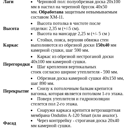
Лаги
Черновой пол: полуобрезная доска 20х100
мм в настил на черепной брусок 40х50
мм.
Обработана
защитным невымываемым
составом ХМ-11.
Высота потолка в чистоте после
Высота
отделки: 2,35 м (+/-5 см).
Высота на мансарде 2,25 м (+/- 5 см )
Стойки, пояса, верхняя обвязка стен
Каркас
выполняются из обрезной доски
150х40
мм
камерной сушки, шаг 590 мм.
Каркас из обрезной нестроганой доски
40х100 мм камерной сушки.
Перегородки
Шаг крепления вертикальных
стоек согласно ширине утеплителя - 590 мм.
Обрезная доска камерной сушки 40х150 мм,
шаг 890 мм.
Снизу к потолочным балкам крепится
Перекрытие
вагонка, которая является потолком 1-го этажа.
Поверх утеплителя и гидроизоляции
стелется пол 2-го этажа.
Снаружи каркаса крепится ветрозащитная
мембрана Ondutiss A-120 Smart (или аналог).
Через контррейку - строганая доска 20х40
Фасад
мм камерной сушки.