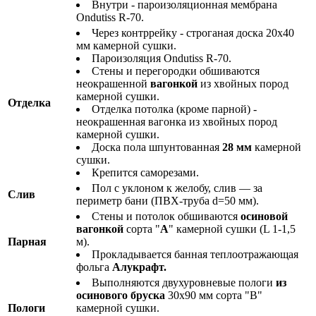
Внутри - пароизоляционная мембрана
Ondutiss R-70.
Через контррейку - строганая доска 20х40
мм камерной сушки.
Пароизоляция Ondutiss R-70.
Стены и перегородки обшиваются
неокрашенной
вагонкой
из хвойных пород
камерной сушки.
Отделка
Отделка потолка (кроме парной) -
неокрашенная вагонка из хвойных пород
камерной сушки.
Доска пола шпунтованная
28 мм
камерной
сушки.
Крепится саморезами.
Пол с уклоном к желобу, слив — за
Слив
периметр бани (ПВХ-труба d=50 мм).
Стены и потолок обшиваются
осиновой
вагонкой
сорта "
А
" камерной сушки (L 1-1,5
Парная
м).
Прокладывается банная теплоотражающая
фольга
Алукрафт.
Выполняются двухуровневые пологи
из
осинового бруска
30х90 мм сорта "В"
Пологи
камерной сушки.