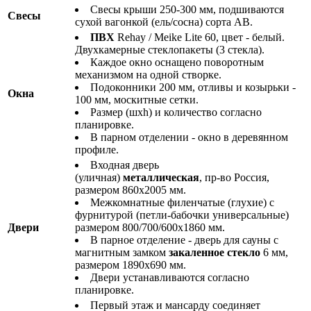
Свесы крыши 250-300 мм, подшиваются
Свесы
сухой вагонкой (ель/сосна) сорта АВ.
ПВХ
Rehay / Meike Lite 60, цвет - белый.
Двухкамерные стеклопакеты (3 стекла).
Каждое окно оснащено поворотным
механизмом на одной створке.
Подоконники 200 мм, отливы и козырьки -
Окна
100 мм, москитные сетки.
Размер (шхh) и количество согласно
планировке.
В парном отделении - окно в деревянном
профиле.
Входная дверь
(уличная)
металлическая
, пр-во Россия,
размером 860х2005 мм.
Межкомнатные филенчатые (глухие) с
фурнитурой (петли-бабочки универсальные)
Двери
размером 800/700/600х1860 мм.
В парное отделение - дверь для сауны с
магнитным замком
закаленное стекло
6 мм,
размером 1890х690 мм.
Двери устанавливаются согласно
планировке.
Первый этаж и мансарду соединяет