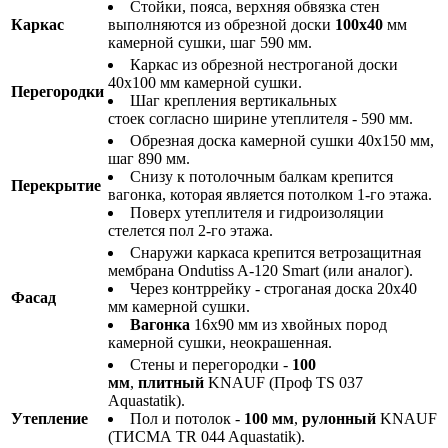
Стойки, пояса, верхняя обвязка стен
Каркас
выполняются из обрезной доски
100х40
мм
камерной сушки, шаг 590 мм.
Каркас из обрезной нестроганой доски
40х100 мм камерной сушки.
Перегородки
Шаг крепления вертикальных
стоек согласно ширине утеплителя - 590 мм.
Обрезная доска камерной сушки 40х150 мм,
шаг 890 мм.
Снизу к потолочным балкам крепится
Перекрытие
вагонка, которая является потолком 1-го этажа.
Поверх утеплителя и гидроизоляции
стелется пол 2-го этажа.
Снаружи каркаса крепится ветрозащитная
мембрана Ondutiss A-120 Smart (или аналог).
Через контррейку - строганая доска 20х40
Фасад
мм камерной сушки.
Вагонка
16х90 мм из хвойных пород
камерной сушки, неокрашенная.
Стены и перегородки -
100
мм
,
плитный
KNAUF (Проф TS 037
Aquastatik).
Утепление
Пол и потолок -
100 мм
,
рулонный
KNAUF
(ТИСМА TR 044 Aquastatik).