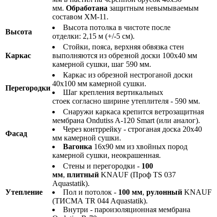
мм.
Обработана
защитным невымываемым
составом ХМ-11.
Высота потолка в чистоте после
Высота
отделки: 2,15 м (+/-5 см).
Стойки, пояса, верхняя обвязка стен
Каркас
выполняются из обрезной доски 100х40 мм
камерной сушки, шаг 590 мм.
Каркас из обрезной нестроганой доски
40х100 мм камерной сушки.
Перегородки
Шаг крепления вертикальных
стоек согласно ширине утеплителя - 590 мм.
Снаружи каркаса крепится ветрозащитная
мембрана Ondutiss A-120 Smart (или аналог).
Через контррейку - строганая доска 20х40
Фасад
мм камерной сушки.
Вагонка
16х90 мм из хвойных пород
камерной сушки, неокрашенная.
Стены и перегородки -
100
мм
,
плитный
KNAUF (Проф TS 037
Aquastatik).
Утепление
Пол и потолок -
100 мм
,
рулонный
KNAUF
(ТИСМА TR 044 Aquastatik).
Внутри - пароизоляционная мембрана