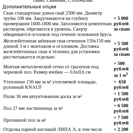
сваях, Свайный, Столбчатый
Дополнительные опции
Сваи стандартные длина свай 2500 мм. Диаметр
трубы 108 мм. Закручиваются на глубину
+ 5 000
промерзания 1600-1800 мм. Заполняются цементным
рублей
раствором, обрезаются в уровень. Сверху
за сваю
обваривается оголовок под сечение основания бруса.
Железобетонная забивная свая сечением 150х150 мм
+ 5 500
длиной 3 м с монтажом и оголовком. Доставка
рублей
железобетонных сваи и техники для установки
за сваю
рассчитывается отдельно
+
500
Монтаж металлической сетки от грызунов под
рублей
черновой пол. Размер ячейки — 0,6х0,6 см
2
за 1 м
Утепление 150 мм за м² утепляемой площади,
+
650
рулонный KNAUF
рублей
+
1 500
Полы 36 мм шпунтованная доска за м²
рублей
+ 6 500
Пол 27 мм лиственница за м²
рублей
+ 7 500
Проливной пол за м²
рублей
Отделка парной вагонкой ЛИПА А, в том числе
+ 2 200