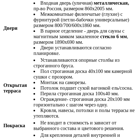
Входная дверь (уличная)
металлическая,
пр-во Россия, размером 860х2005 мм.
Межкомнатные филенчатые (глухие) с
фурнитурой (петли-бабочки универсальные)
размером 800/700/600х1860 мм.
Двери
В парное отделение - дверь для сауны с
магнитным замком закаленное
стекло 6 мм
,
размером 1890х690 мм.
Двери устанавливаются согласно
планировке.
Устанавливаются опорные столбы из
строганного бруса.
Пол строганная доска 40х100 мм камерной
сушки с прозором.
Монтаж на саморезы.
Открытая
Потолок подшит сухой вагонкой ель/сосна.
терраса
Перила строганная доска 100х40 мм.
Ограждение- строганная доска 20х100 мм
горизонтально с шагом через одну.
Кровля, навесы, потолки и полы террасы не
утепляются.
Не входит в стоимость и зависит от
Покраска
выбранного состава и цветового решения.
Для крепления деталей внутренней и