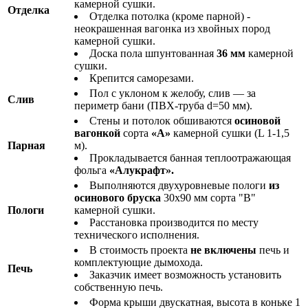
камерной сушки.
Отделка
Отделка потолка (кроме парной) -
неокрашенная вагонка из хвойных пород
камерной сушки.
Доска пола шпунтованная
36 мм
камерной
сушки.
Крепится саморезами.
Пол с уклоном к желобу, слив — за
Слив
периметр бани (ПВХ-труба d=50 мм).
Стены и потолок обшиваются
осиновой
вагонкой
сорта
«А»
камерной сушки (L 1-1,5
Парная
м).
Прокладывается банная теплоотражающая
фольга
«Алукрафт».
Выполняются двухуровневые пологи
из
осинового бруска
30х90 мм сорта "В"
Пологи
камерной сушки.
Расстановка производится по месту
технического исполнения.
В стоимость проекта
не включены
печь и
комплектующие дымохода.
Печь
Заказчик имеет возможность установить
собственную печь.
Форма крыши двускатная, высота в коньке 1