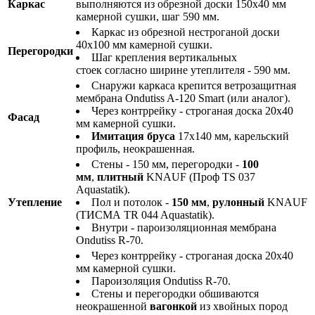
Каркас
выполняются из обрезной доски 150х40 мм
камерной сушки, шаг 590 мм.
Каркас из обрезной нестроганой доски
40х100 мм камерной сушки.
Перегородки
Шаг крепления вертикальных
стоек согласно ширине утеплителя - 590 мм.
Снаружи каркаса крепится ветрозащитная
мембрана Ondutiss A-120 Smart (или аналог).
Через контррейку - строганая доска 20х40
Фасад
мм камерной сушки.
Имитация бруса
17х140 мм, карельский
профиль, неокрашенная.
Стены - 150 мм, перегородки -
100
мм
,
плитный
KNAUF (Проф TS 037
Aquastatik).
Утепление
Пол и потолок -
150 мм
,
рулонный
KNAUF
(ТИСМА TR 044 Aquastatik).
Внутри - пароизоляционная мембрана
Ondutiss R-70.
Через контррейку - строганая доска 20х40
мм камерной сушки.
Пароизоляция Ondutiss R-70.
Стены и перегородки обшиваются
неокрашенной
вагонкой
из хвойных пород