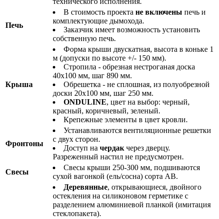
технического исполнения.
В стоимость проекта
не включены
печь и
комплектующие дымохода.
Печь
Заказчик имеет возможность установить
собственную печь.
Форма крыши двускатная, высота в коньке 1
м (допуски по высоте +/- 150 мм).
Стропила - обрезная нестроганая доска
40х100 мм, шаг 890 мм.
Крыша
Обрешетка - не сплошная, из полуобрезной
доски 20х100 мм, шаг 250 мм.
ONDULINE
, цвет на выбор: черный,
красный, коричневый, зеленый.
Крепежные элементы в цвет кровли.
Устанавливаются вентиляционные решетки
с двух сторон.
Фронтоны
Доступ на
чердак
через дверцу.
Разреженный настил не предусмотрен.
Свесы крыши 250-300 мм, подшиваются
Свесы
сухой вагонкой (ель/сосна) сорта АВ.
Деревянные
, открывающиеся, двойного
остекления на силиконовом герметике с
разделением алюминиевой планкой (имитация
стеклопакета).