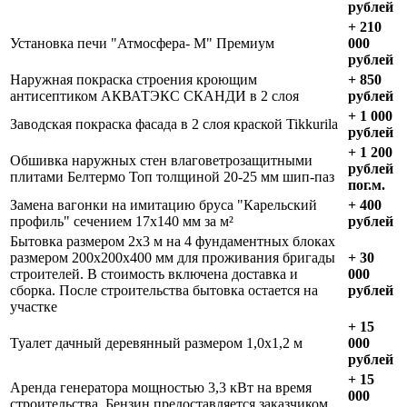
рублей
+ 210
Установка печи "Атмосфера- М" Премиум
000
рублей
Наружная покраска строения кроющим
+ 850
антисептиком АКВАТЭКС СКАНДИ в 2 слоя
рублей
+ 1 000
Заводская покраска фасада в 2 слоя краской Tikkurila
рублей
+ 1 200
Обшивка наружных стен влаговетрозащитными
рублей
плитами Белтермо Топ толщиной 20-25 мм шип-паз
пог.м.
Замена вагонки на имитацию бруса "Карельский
+ 400
профиль" сечением 17х140 мм за м²
рублей
Бытовка размером 2х3 м на 4 фундаментных блоках
размером 200х200х400 мм для проживания бригады
+ 30
строителей. В стоимость включена доставка и
000
сборка. После строительства бытовка остается на
рублей
участке
+ 15
Туалет дачный деревянный размером 1,0х1,2 м
000
рублей
+ 15
Аренда генератора мощностью 3,3 кВт на время
000
строительства. Бензин предоставляется заказчиком