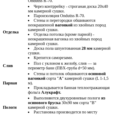
Ondutiss R-70.
Через контррейку - строганая доска 20х40
мм камерной сушки.
Пароизоляция Ondutiss R-70.
Стены и перегородки обшиваются
неокрашенной
вагонкой
из хвойных пород
камерной сушки.
Отделка
Отделка потолка (кроме парной) -
неокрашенная вагонка из хвойных пород
камерной сушки.
Доска пола шпунтованная
28 мм
камерной
сушки.
Крепится саморезами.
Пол с уклоном к желобу, слив — за
Слив
периметр бани (ПВХ-труба d=50 мм).
Стены и потолок обшиваются
осиновой
вагонкой
сорта "
А
" камерной сушки (L 1-1,5
Парная
м).
Прокладывается банная теплоотражающая
фольга
Алукрафт.
Выполняются двухуровневые пологи
из
осинового бруска
30х90 мм сорта "В"
Пологи
камерной сушки.
Расстановка производится по месту