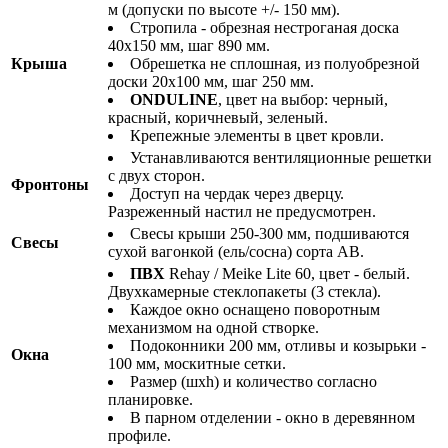
м (допуски по высоте +/- 150 мм).
Стропила - обрезная нестроганая доска
40х150 мм, шаг 890 мм.
Крыша
Обрешетка не сплошная, из полуобрезной
доски 20х100 мм, шаг 250 мм.
ONDULINE
, цвет на выбор: черный,
красный, коричневый, зеленый.
Крепежные элементы в цвет кровли.
Устанавливаются вентиляционные решетки
с двух сторон.
Фронтоны
Доступ на чердак через дверцу.
Разреженный настил не предусмотрен.
Свесы крыши 250-300 мм, подшиваются
Свесы
сухой вагонкой (ель/сосна) сорта АВ.
ПВХ
Rehay / Meike Lite 60, цвет - белый.
Двухкамерные стеклопакеты (3 стекла).
Каждое окно оснащено поворотным
механизмом на одной створке.
Подоконники 200 мм, отливы и козырьки -
Окна
100 мм, москитные сетки.
Размер (шхh) и количество согласно
планировке.
В парном отделении - окно в деревянном
профиле.