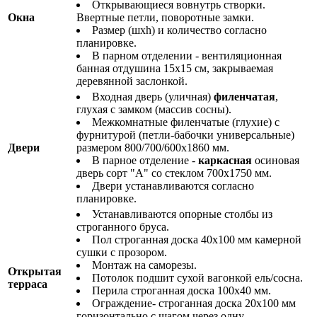
Открывающиеся вовнутрь створки.
Окна
Ввертные петли, поворотные замки.
Размер (шхh) и количество согласно
планировке.
В парном отделении - вентиляционная
банная отдушина 15х15 см, закрываемая
деревянной заслонкой.
Входная дверь (уличная)
филенчатая
,
глухая с замком (массив сосны).
Межкомнатные филенчатые (глухие) с
фурнитурой (петли-бабочки универсальные)
Двери
размером 800/700/600х1860 мм.
В парное отделение -
каркасная
осиновая
дверь сорт "А" со стеклом 700х1750 мм.
Двери устанавливаются согласно
планировке.
Устанавливаются опорные столбы из
строганного бруса.
Пол строганная доска 40х100 мм камерной
сушки с прозором.
Монтаж на саморезы.
Открытая
Потолок подшит сухой вагонкой ель/сосна.
терраса
Перила строганная доска 100х40 мм.
Ограждение- строганная доска 20х100 мм
горизонтально с шагом через одну.