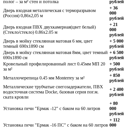
полог – за м² стен и потолка
рублей
+ 36
Дверь входная металлическая с терморазрывом
000
(Россия) 0,86х2,05 м
рублей
+ 21
Дверь входная ПВХ двухкамерная(цвет белый)
000
(Стекло/стекло) 0.86х2.05 м
рублей
Дверь в мойку стеклянная матовая 6 мм, цвет
+ 5 000
темный 690х1890 см
рублей
Дверь в мойку стеклянная матовая 8мм, цвет темный
+ 6 500
690х1890 см
рублей
Кровельный профилированный лист 0.45мм МП 20
+ 500
за м²
рублей
+ 850
Металлочерепица 0.45 мм Monterrey за м²
рублей
Металлические трубчатые снегозадержатели, ПВХ
+ 2 400
водосточная система Docke, базовая серия пог.м.
рублей
ската кровли
+ 80
Установка печи "Ермак -12" с баком на 60 литров
000
рублей
+ 112
Установка печи "Ермак -16 ПС" с баком на 60 литров
000