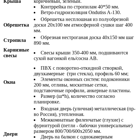
Крыша
коричневый, зеленый.
Контррейка по стропилам 40*50 мм.
Ветро-гидроизоляция Ondutiss A-130.
Обрешетка несплошная из полуобрезной
Обрешетка
доски 20х100 мм атмосферной сушки шаг 400
мм.
Обрезная нестроганая доска 40х150 мм шаг
Стропила
890 мм.
Карнизные
Свесы крыши 350-400 мм, подшиваются
свесы
сухой вагонкой ель/сосна АВ.
ПВХ с поворотно-откидной створкой,
двухкамерные (три стекла), профиль 60 мм;
Элементы оконных систем: подоконники
Окна
200 мм, отливы, москитные сетки,
подставочные профили, анкерные пластины.
Размер (ш*h), количество согласно
планировке.
Входная дверь (уличная) металлическая (пр-
во Россия), утепленная.
Межкомнатные филенчатые (глухие) с
фурнитурой (петли - бабочки универсальные)
размером 800/700/600х2050 мм.
Двери
Дверь на балкон с однокамерным