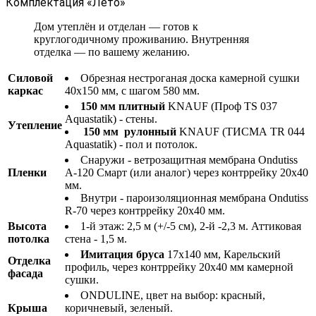
Комплектация «Лето»
Дом утеплён и отделан — готов к
круглогодичному проживанию. Внутренняя
отделка — по вашему желанию.
Силовой
Обрезная нестроганая доска камерной сушки
каркас
40х150 мм, с шагом 580 мм.
150 мм плитный
KNAUF (Проф TS 037
Aquastatik) - стены.
Утепление
150 мм рулонный
KNAUF (ТИСМА TR 044
Aquastatik) - пол и потолок.
Снаружи - ветрозащитная мембрана Ondutiss
Пленки
A-120 Смарт (или аналог) через контррейку 20х40
мм.
Внутри - пароизоляционная мембрана Ondutiss
R-70 через контррейку 20х40 мм.
Высота
1-й этаж: 2,5 м (+/-5 см), 2-й -2,3 м. Аттиковая
потолка
стена - 1,5 м.
Имитация бруса
17х140 мм, Карельский
Отделка
профиль, через контррейку 20х40 мм камерной
фасада
сушки.
ONDULINE, цвет на выбор: красный,
Крыша
коричневый, зеленый.