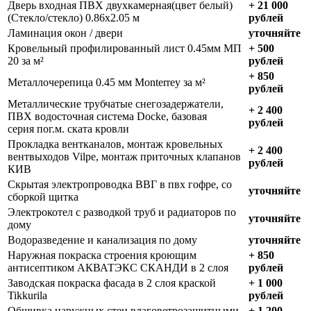
Дверь входная ПВХ двухкамерная(цвет белый)
+ 21 000
(Стекло/стекло) 0.86х2.05 м
рублей
Ламинация окон / двери
уточняйте
Кровельный профилированный лист 0.45мм МП
+ 500
20 за м²
рублей
+ 850
Металлочерепица 0.45 мм Monterrey за м²
рублей
Металлические трубчатые снегозадержатели,
+ 2 400
ПВХ водосточная система Docke, базовая
рублей
серия пог.м. ската кровли
Прокладка вентканалов, монтаж кровельных
+ 2 400
вентвыходов Vilpe, монтаж приточных клапанов
рублей
КИВ
Скрытая электропроводка ВВГ в пвх гофре, со
уточняйте
сборкой щитка
Электрокотел с разводкой труб и радиаторов по
уточняйте
дому
Водоразведение и канализация по дому
уточняйте
Наружная покраска строения кроющим
+ 850
антисептиком АКВАТЭКС СКАНДИ в 2 слоя
рублей
Заводская покраска фасада в 2 слоя краской
+ 1 000
Tikkurila
рублей
Обшивка наружных стен влаговетрозащитными
+ 1 200