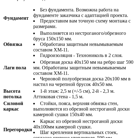
Без фундамента. Возможна работа на
фундаменте заказчика с адаптацией проекта.
Фундамент
Предоставим вам точную схему монтажа с
размерами.
Выполняется из нестроганого/обрезного
бруса 150х150 мм.
Обвязка
Обработана защитным невымываемым
составом ХМ-11.
Гидроизоляция - Технониколь в 2 слоя.
Обрезная доска 40х150 мм на ребро шаг 590
Лаги пола
мм. Обработаны защитным невымываемым
составом ХМ-11.
Черновой полуобрезная доска 20х100 мм в
настил на черепной брусок 40х50 мм.
Высота
1-й этаж: 2,5 м (+/-5 см), 2-й - 2,3 м.
потолка
Аттиковая стена - 1,5 м.
Силовой
Стойки, пояса, верхняя обвязка стен,
каркас
выполняются из обрезной нестроганой доски
камерной сушки 150х40 мм.
Каркас из обрезной нестроганой доски
40х100мм камерной сушки.
Перегородки
Шаг крепления вертикальных стоек,
согласно ширине утеплителя, 590 мм.