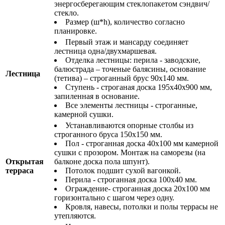
энергосберегающим стеклопакетом сэндвич/
стекло.
Размер (ш*h), количество согласно
планировке.
Первый этаж и мансарду соединяет
лестница одна/двухмаршевая.
Отделка лестницы: перила - заводские,
балюстрада – точеные балясины, основание
Лестница
(тетива) – строганный брус 90х140 мм.
Ступень - строганая доска 195х40х900 мм,
запиленная в основание.
Все элементы лестницы - строганные,
камерной сушки.
Устанавливаются опорные столбы из
строганного бруса 150х150 мм.
Пол - строганная доска 40х100 мм камерной
сушки с прозором. Монтаж на саморезы (на
Открытая
балконе доска пола шпунт).
терраса
Потолок подшит сухой вагонкой.
Перила - строганная доска 100х40 мм.
Ограждение- строганная доска 20х100 мм
горизонтально с шагом через одну.
Кровля, навесы, потолки и полы террасы не
утепляются.