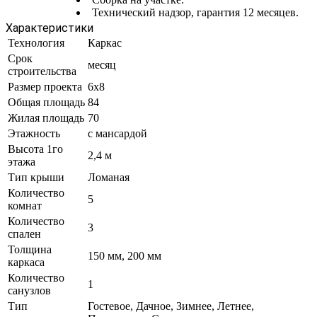
Технический надзор, гарантия 12 месяцев.
Характеристики
Технология
Каркас
Срок
месяц
строительства
Размер проекта
6x8
Общая площадь
84
Жилая площадь
70
Этажность
с мансардой
Высота 1го
2,4 м
этажа
Тип крыши
Ломаная
Количество
5
комнат
Количество
3
спален
Толщина
150 мм, 200 мм
каркаса
Количество
1
санузлов
Тип
Гостевое, Дачное, Зимнее, Летнее,