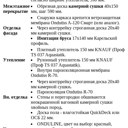
Межэтажное
Обрезная доска
камерной сушки
40х150
перекрытие
мм, шаг 590 мм.
Снаружи каркаса крепится ветрозащитная
мембрана Ondutiss A-120 Смарт (или аналог).
Отделка
Через контррейку строганная доска 20х40
фасада
мм камерной сушки.
Имитация бруса
17х140 мм Карельский
профиль.
Плитный утеплитель 150 мм KNAUF (Проф
TS 037 Aquastatik.
Утепление
Рулонный утеплитель 150 мм KNAUF
(Проф TS 037 Aquastatik).
Внутри пароизоляционная мембрана
Ondutiss R-70.
Через контррейку строганная доска 20х40
мм камерной сушки
.
Пароизоляция Ondutiss R-70
Вн. отделка
Стены и перегородки обшиваются
неокрашенной вагонкой камерной сушки
хвойных пород
.
Доска пола - влагостойкая QuickDeck или
ОСБ 22 мм.
ONDULINE, цвет на выбор: красный,