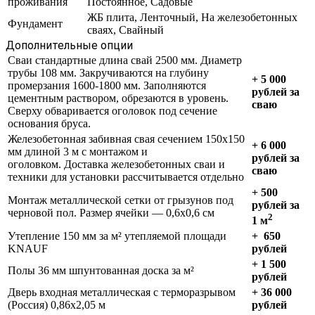
проживания
Постоянное, Садовые
ЖБ плита, Ленточный, На железобетонных
Фундамент
сваях, Свайный
Дополнительные опции
Сваи стандартные длина свай 2500 мм. Диаметр
трубы 108 мм. Закручиваются на глубину
+ 5 000
промерзания 1600-1800 мм. Заполняются
рублей за
цементным раствором, обрезаются в уровень.
сваю
Сверху обваривается оголовок под сечение
основания бруса.
Железобетонная забивная свая сечением 150х150
+ 6 000
мм длиной 3 м с монтажом и
рублей за
оголовком. Доставка железобетонных сваи и
сваю
техники для установки рассчитывается отдельно
+
500
Монтаж металлической сетки от грызунов под
рублей за
черновой пол. Размер ячейки — 0,6х0,6 см
2
1 м
Утепление 150 мм за м² утепляемой площади
+
650
KNAUF
рублей
+
1 500
Полы 36 мм шпунтованная доска за м²
рублей
Дверь входная металлическая с терморазрывом
+ 36 000
(Россия) 0,86х2,05 м
рублей