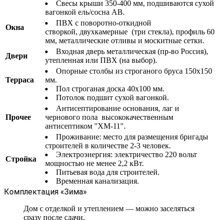
Свесы крыши 350-400 мм, подшиваются сухой
вагонкой ель/сосна АВ.
ПВХ с поворотно-откидной
Окна
створкой, двухкамерные (три стекла), профиль 60
мм, металлические отливы и москитные сетки.
Входная дверь металлическая (пр-во Россия),
Двери
утепленная или ПВХ (на выбор).
Опорные столбы из строганого бруса 150х150
Терраса
мм.
Пол строганая доска 40х100 мм.
Потолок подшит сухой вагонкой.
Антисептирование основания, лаг и
Прочее
чернового пола высококачественным
антисептиком "ХМ-11".
Проживание: место для размещения бригады
строителей в количестве 2-3 человек.
Электроэнергия: электричество 220 вольт
Стройка
мощностью не менее 2,2 кВт.
Питьевая вода для строителей.
Временная канализация.
Комплектация «Зима»
Дом с отделкой и утеплением — можно заселяться
сразу после сдачи.