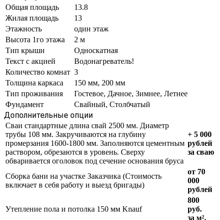
Общая площадь
13.8
Жилая площадь
13
Этажность
один этаж
Высота 1го этажа
2 м
Тип крыши
Односкатная
Текст с акцией
Водонагреватель!
Количество комнат
3
Толщина каркаса
150 мм, 200 мм
Тип проживания
Гостевое, Дачное, Зимнее, Летнее
Фундамент
Свайный, Столбчатый
Дополнительные опции
Сваи стандартные длина свай 2500 мм. Диаметр
трубы 108 мм. Закручиваются на глубину
+ 5 000
промерзания 1600-1800 мм. Заполняются цементным
рублей
раствором, обрезаются в уровень. Сверху
за сваю
обваривается оголовок под сечение основания бруса
от 70
Сборка бани на участке Заказчика (Стоимость
000
включает в себя работу и выезд бригады)
рублей
800
Утепление пола и потолка 150 мм Knauf
руб.
за м².