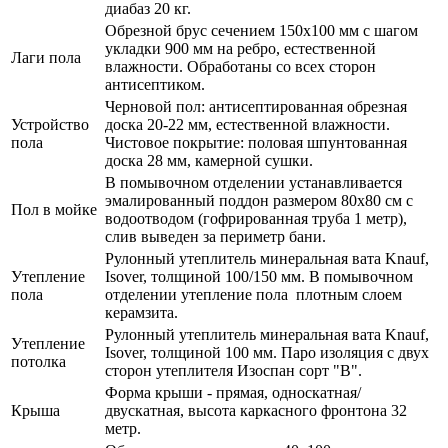
диабаз 20 кг.
Обрезной брус сечением 150х100 мм с шагом
укладки 900 мм на ребро, естественной
Лаги пола
влажности. Обработаны со всех сторон
антисептиком.
Черновой пол: антисептированная обрезная
Устройство
доска 20-22 мм, естественной влажности.
пола
Чистовое покрытие: половая шпунтованная
доска 28 мм, камерной сушки.
В помывочном отделении устанавливается
эмалированный поддон размером 80х80 см с
Пол в мойке
водоотводом (гофрированная труба 1 метр),
слив выведен за периметр бани.
Рулонный утеплитель минеральная вата Knauf,
Утепление
Isover, толщиной 100/150 мм. В помывочном
пола
отделении утепление пола плотным слоем
керамзита.
Рулонный утеплитель минеральная вата Knauf,
Утепление
Isover, толщиной 100 мм. Паро изоляция с двух
потолка
сторон утеплителя Изоспан сорт "В".
Форма крыши - прямая, односкатная/
Крыша
двускатная, высота каркасного фронтона 32
метр.