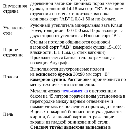
деревянной вагонкой хвойных пород камерной
Внутренняя
сушки, толщиной 14-18 мм сорт "В". В парном
отделка
отделении на стенах и потолке вагонка
осиновая сорт "АВ" L 0,8-1,50 м по фольге.
Рулонный утеплитель минеральная вата Knauf,
Утепление
Isover, толщиной 100 /150 мм. Паро изоляция с
стен
двух сторон от утеплителя Изоспан сорт "В".
Стены и потолок обшиваются осиновой
вагонкой
сорт "АВ"
камерной сушки 15-18%
Парное
влажности, L 1-1,5м. (1 стык вагонки).
отделение
Прокладывается банная теплоотражающая
изоляция Алукрафт.
Выполняются двухуровневые пологи
из
осинового бруска
30х90 мм сорт "В"
Пологи
камерной сушки
. Расстановка производится по
месту технического исполнения.
Металлическая
печь-каменка
с встроенным
баком на 45 литров горячей воды установлена в
перегородке между парным отделением и
помывочным, из последнего происходит топка.
В целях пожарной безопасности укладывается
Печь
кирпич, базальтовый картон, отражающие
экраны из гладкой оцинкованной стали.
Сэндвич трубы дымохода выведены в