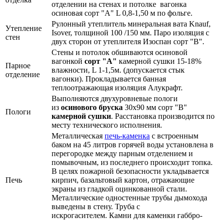
отделении на стенах и потолке вагонка
осиновая сорт "А" L 0,8-1,50 м по фольге.
Рулонный утеплитель минеральная вата Knauf,
Утепление
Isover, толщиной 100 /150 мм. Паро изоляция с
стен
двух сторон от утеплителя Изоспан сорт "В".
Стены и потолок обшиваются осиновой
вагонкой
сорт "А"
камерной сушки 15-18%
Парное
влажности, L 1-1,5м. (допускается стык
отделение
вагонки). Прокладывается банная
теплоотражающая изоляция Алукрафт.
Выполняются двухуровневые пологи
из
осинового бруска
30х90 мм сорт "В"
Пологи
камерной сушки
. Расстановка производится по
месту технического исполнения.
Металлическая
печь-каменка
с встроенным
баком на 45 литров горячей воды установлена в
перегородке между парным отделением и
помывочным, из последнего происходит топка.
В целях пожарной безопасности укладывается
Печь
кирпич, базальтовый картон, отражающие
экраны из гладкой оцинкованной стали.
Металлические одностенные трубы дымохода
выведены в стену. Труба с
искрогасителем. Камни для каменки габбро-