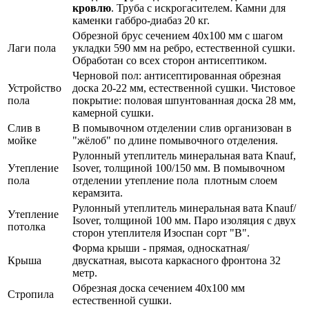
кровлю
. Труба с искрогасителем. Камни для
каменки габбро-диабаз 20 кг.
Обрезной брус сечением 40х100 мм с шагом
Лаги пола
укладки 590 мм на ребро, естественной сушки.
Обработан со всех сторон антисептиком.
Черновой пол: антисептированная обрезная
Устройство
доска 20-22 мм, естественной сушки. Чистовое
пола
покрытие: половая шпунтованная доска 28 мм,
камерной сушки.
Слив в
В помывочном отделении слив организован в
мойке
"жёлоб" по длине помывочного отделения.
Рулонный утеплитель минеральная вата Knauf,
Утепление
Isover, толщиной 100/150 мм. В помывочном
пола
отделении утепление пола плотным слоем
керамзита.
Рулонный утеплитель минеральная вата Knauf/
Утепление
Isover, толщиной 100 мм. Паро изоляция с двух
потолка
сторон утеплителя Изоспан сорт "В".
Форма крыши - прямая, односкатная/
Крыша
двускатная, высота каркасного фронтона 32
метр.
Обрезная доска сечением 40х100 мм
Стропила
естественной сушки.