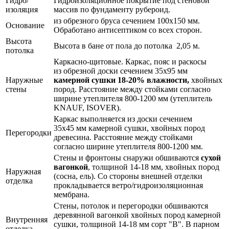
Гидро/
Гидроизоляционное покрытие под стеновой
изоляция
массив по фундаменту рубероид.
из обрезного бруса сечением 100х150 мм.
Основание
Обработано антисептиком со всех сторон.
Высота
Высота в бане от пола до потолка 2,05 м.
потолка
Каркасно-щитовые. Каркас, пояс и раскосы
из обрезной доски сечением 35х95 мм
Наружные
камерной сушки 18-20% влажности,
хвойных
стены
пород.
Расстояние между стойками согласно
ширине утеплителя 800-1200 мм (утеплитель
KNAUF, ISOVER).
Каркас выполняется из доски сечением
35х45 мм камерной сушки, хвойных пород
Перегородки
древесина. Расстояние между стойками
согласно ширине утеплителя 800-1200 мм.
Стены и фронтоны снаружи обшиваются
сухой
вагонкой
, толщиной 14-18 мм, хвойных пород
Наружная
(сосна, ель). Со стороны внешней отделки
отделка
прокладывается ветро/гидроизоляционная
мембрана.
Стены, потолок и перегородки обшиваются
деревянной вагонкой хвойных пород камерной
Внутренняя
сушки, толщиной 14-18 мм сорт "В". В парном
отделка