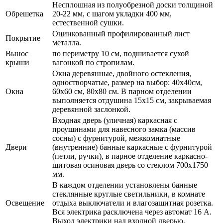
Несплошная из полуобрезной доски толщиной
Обрешетка
20-22 мм, с шагом укладки 400 мм,
естественной сушки.
Оцинкованный профилированный лист
Покрытие
металла.
Вынос
по периметру 10 см, подшивается сухой
крыши
вагонкой по стропилам.
Окна деревянные, двойного остекления,
одностворчатые, размер на выбор: 40х40см,
Окна
60х60 см, 80х80 см. В парном отделении
выполняется отдушина 15х15 см, закрываемая
деревянной заслонкой.
Входная дверь (уличная) каркасная с
проушинами для навесного замка (массив
сосны) с фурнитурой, межкомнатные
Двери
(внутренние) банные каркасные с фурнитурой
(петли, ручки), в парное отделение каркасно-
щитовая осиновая дверь со стеклом 700х1750
мм.
В каждом отделении установлены банные
стеклянные круглые светильники, в комнате
Освещение
отдыха выключатели и влагозащитная розетка.
Вся электрика расключена через автомат 16 А.
Выход электрики над входной дверью.