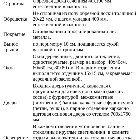
Обрезная доска сечением 40х100 мм
Стропила
естественной влажности.
Не сплошная из полу обрезной доски толщиной
Обрешетка
20-22 мм, с шагом укладки 400 мм,
естественной влажности.
Оцинкованный профилированный лист
Покрытие
металла.
Вынос
по периметру 10 см, подшивается сухой
крыши
вагонкой по стропилам.
Окна деревянные, двойного остекления,
одностворчатые, размер на выбор: 40х40см,
Окна
60х60 см, 80х80 см. В парном отделении
выполняется отдушина 15х15 см, закрываемая
деревянной заслонкой.
Входная дверь (уличная) каркасная с
проушинами для навесного замка (массив
сосны) с фурнитурой, межкомнатные
Двери
(внутренние) банные каркасные с фурнитурой
(петли, ручки), в парное отделение каркасно-
щитовая осиновая дверь со стеклом 700х1750
мм.
В каждом отделении установлены банные
стеклянные круглые светильники, в комнате
Освещение
отдыха выключатели и влагозащитная розетка.