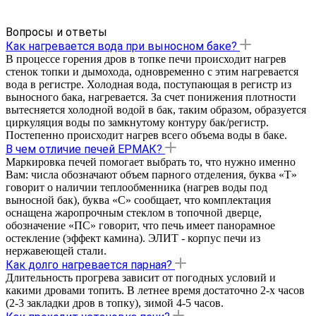
Вопросы и ответы
Как нагревается вода при выносном баке?
В процессе горения дров в топке печи происходит нагрев
стенок топки и дымохода, одновременно с этим нагревается
вода в регистре. Холодная вода, поступающая в регистр из
выносного бака, нагревается. За счет понижения плотности
вытесняется холодной водой в бак, таким образом, образуется
циркуляция воды по замкнутому контуру бак/регистр.
Постепенно происходит нагрев всего объема воды в баке.
В чем отличие печей ЕРМАК?
Маркировка печей помогает выбрать то, что нужно именно
Вам: числа обозначают объем парного отделения, буква «Т»
говорит о наличии теплообменника (нагрев воды под
выносной бак), буква «С» сообщает, что комплектация
оснащена жаропрочным стеклом в топочной дверце,
обозначение «ПС» говорит, что печь имеет панорамное
остекление (эффект камина). ЭЛИТ - корпус печи из
нержавеющей стали.
Как долго нагревается парная?
Длительность прогрева зависит от погодных условий и
какими дровами топить. В летнее время достаточно 2-х часов
(2-3 закладки дров в топку), зимой 4-5 часов.