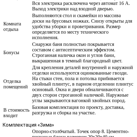
Вся электрика расключена через автомат 16 А.
Выход электрики над входной дверью.
Выполняются стол и скамейки из массива
доски на брусовых ножках. Снизу открыты для
Комната
удобства уборки и проветривания. Размер
отдыха
определяется по месту технического
исполнения.
Снаружи баня полностью покрывается
составом с антисептическим эффектом.
Бонусы
Строганная наличка окон и углов бани,
выкрашенная в темный благородный цвет.
Для крепления деталей внутренней и наружной
отделки используются оцинкованные гвозди.
На стыки стен, пола и потолка прибивается
Отделка
хвойный плинтус, в парном отделении плинтус
помещений
осиновый. Окна и двери обналичиваются с
двух сторон строганной наличкой. Наружные
углы закрываются вагонкой хвойных пород.
Базовая комплектация по проекту, доставка,
В стоимость
разгрузка и сборка на участке.
входит
Комплектация «Зима»
Опорно-столбчатый. Точек опор 8. Цементно-
песчаные блоки размером 20х20х40 см