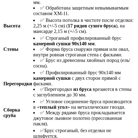
мм.
✅ Обработана защитным невымываемым
составом ХМ-11.
✅ Высота потолка в чистоте после отделки:
Высота
2,25 м (+/-5 см) (
17 рядов сухого бруса
), на
мансарде 2,15 м (+/-5 см).
✅ Строганый профилированный брус
камерной сушки 90х140 мм
.
Стены
✅ Форма бруса снаружи прямая или овал,
внутри ровная строганая стена с фасками.
✅ Брус из древесины хвойных пород (ель/
сосна).
✅ Профилированный брус 90х140 мм
камерной сушки
с двух сторон прямой с
Перегородки
фасками.
✅Перегородки
из бруса
врезаются в стены
с заглублением до 30 мм.
✅ Угловое соединение бруса производится
в «
теплый угол
» на металлические гвозди.
Сборка
✅ Между рядами бруса прокладывается
сруба
джутовое льняное полотно (прессованная
пакля).
✅Брус строганый, без отделки не
шлифуется.