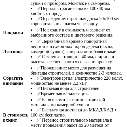
сушки с прозором. Монтаж на саморезы.
✅Перила: строганая доска 100х40 мм
хвойных пород.
✅Ограждение: строганая доска 20х100 мм
горизонтально с шагом через одну.
✅Не входит в стоимость и зависит от
Покраска
выбранного состава и цветового решения.
✅ Деревянная маршевo-поворотная
лестница из хвойных пород дерева (сосна,
Лестница
камерной сушки), с перилами и балясинами.
✅ Ступени – толщина 40 мм, ширина и
высота рассчитываются согласно проекту.
✅Проживание: место для размещения
бригады строителей, в количестве 2-3 человек.
Обратить
✅Электроэнергия: электричество 220 вольт,
внимание
мощностью не менее 2,2 кВт.
✅Питьевая вода для строителей.
✅Временная канализация.
✅ Баня в комплектации с отделкой
материалами камерной сушки.
✅ Бесплатная доставка до МКАД/КАД +
В стоимость
100 км бесплатно.
входит
✅ Перенос строительного материала к
месту проведения работ до 20 метров от