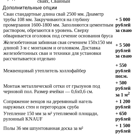
сваях, Свайный
Дополнительные опции
Сваи стандартные длина свай 2500 мм. Диаметр
трубы 108 мм. Закручиваются на глубину
+ 5 000
промерзания 1600-1800 мм. Заполняются цементным
рублей
раствором, обрезаются в уровень. Сверху
за сваю
обваривается оголовок под сечение основания бруса
Железобетонная забивная свая сечением 150х150 мм
+ 5 500
длиной 3 м с монтажом и оголовком. Доставка
рублей
железобетонных сваи и техники для установки
за сваю
рассчитывается отдельно
+ 550
Межвенцовый утеплитель холлофайбер
рублей
пог.м.
+ 500
Монтаж металлической сетки от грызунов под
рублей
черновой пол. Размер ячейки — 0,6х0,6 см.
2
за 1 м
Сопряжение венцов на деревянный нагель
+ 1 200
наружных стен и перегородок сруба
рублей
Утепление 150 мм за м² утепляемой площади,
+ 650
рулонный KNAUF
рублей
+ 1 500
Полы 36 мм шпунтованная доска за м²
рублей