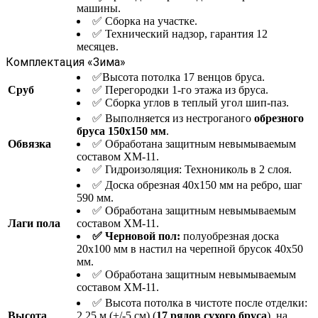
машины.
✅ Сборка на участке.
✅ Технический надзор, гарантия 12
месяцев.
Комплектация «Зима»
✅Высота потолка 17 венцов бруса.
Сруб
✅ Перегородки 1-го этажа из бруса.
✅ Сборка углов в теплый угол шип-паз.
✅ Выполняется из нестроганого
обрезного
бруса 150х150 мм
.
Обвязка
✅ Обработана защитным невымываемым
составом ХМ-11.
✅ Гидроизоляция: Технониколь в 2 слоя.
✅ Доска обрезная 40х150 мм на ребро, шаг
590 мм.
✅ Обработана защитным невымываемым
Лаги пола
составом ХМ-11.
✅ Черновой пол:
полуобрезная доска
20х100 мм в настил на черепной брусок 40х50
мм.
✅ Обработана защитным невымываемым
составом ХМ-11.
✅ Высота потолка в чистоте после отделки:
Высота
2,25 м (+/-5 см) (
17 рядов сухого бруса
), на