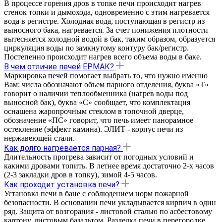
В процессе горения дров в топке печи происходит нагрев
стенок топки и дымохода, одновременно с этим нагревается
вода в регистре. Холодная вода, поступающая в регистр из
выносного бака, нагревается. За счет понижения плотности
вытесняется холодной водой в бак, таким образом, образуется
циркуляция воды по замкнутому контуру бак/регистр.
Постепенно происходит нагрев всего объема воды в баке.
В чем отличие печей ЕРМАК?
Маркировка печей помогает выбрать то, что нужно именно
Вам: числа обозначают объем парного отделения, буква «Т»
говорит о наличии теплообменника (нагрев воды под
выносной бак), буква «С» сообщает, что комплектация
оснащена жаропрочным стеклом в топочной дверце,
обозначение «ПС» говорит, что печь имеет панорамное
остекление (эффект камина). ЭЛИТ - корпус печи из
нержавеющей стали.
Как долго нагревается парная?
Длительность прогрева зависит от погодных условий и
какими дровами топить. В летнее время достаточно 2-х часов
(2-3 закладки дров в топку), зимой 4-5 часов.
Как проходит установка печи?
Установка печи в бане с соблюдением норм пожарной
безопасности. В основании печи укладывается кирпич в один
ряд. Защита от возгорания - листовой сталью по асбестовому
картону, листовым базальтом. Разделка печи в перегородке