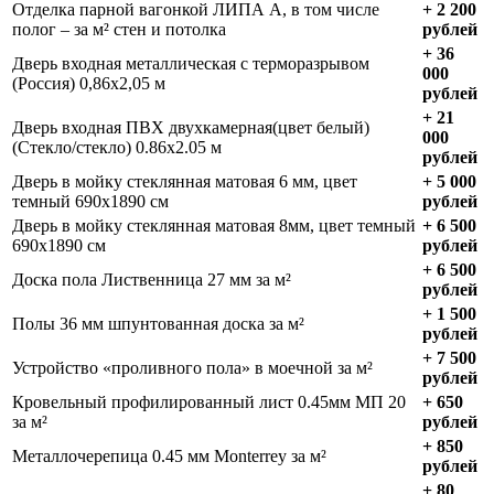
Отделка парной вагонкой ЛИПА А, в том числе
+ 2 200
полог – за м² стен и потолка
рублей
+ 36
Дверь входная металлическая с терморазрывом
000
(Россия) 0,86х2,05 м
рублей
+ 21
Дверь входная ПВХ двухкамерная(цвет белый)
000
(Стекло/стекло) 0.86х2.05 м
рублей
Дверь в мойку стеклянная матовая 6 мм, цвет
+ 5 000
темный 690х1890 см
рублей
Дверь в мойку стеклянная матовая 8мм, цвет темный
+ 6 500
690х1890 см
рублей
+ 6 500
Доска пола Лиственница 27 мм за м²
рублей
+ 1 500
Полы 36 мм шпунтованная доска за м²
рублей
+ 7 500
Устройство «проливного пола» в моечной за м²
рублей
Кровельный профилированный лист 0.45мм МП 20
+ 650
за м²
рублей
+ 850
Металлочерепица 0.45 мм Monterrey за м²
рублей
+ 80