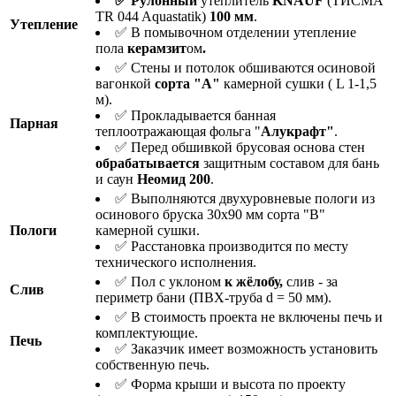
✅ Рулонный
утеплитель
KNAUF
(ТИСМА
TR 044 Aquastatik)
100 мм
.
Утепление
✅ В помывочном отделении утепление
пола
керамзит
ом
.
✅ Стены и потолок обшиваются осиновой
вагонкой
сорта "А"
камерной сушки ( L 1-1,5
м).
✅ Прокладывается банная
Парная
теплоотражающая фольга "
Алукрафт"
.
✅ Перед обшивкой брусовая основа стен
о
брабатывается
защитным составом для бань
и саун
Неомид 200
.
✅ Выполняются двухуровневые пологи из
осинового бруска 30х90 мм сорта "В"
Пологи
камерной сушки.
✅ Расстановка производится по месту
технического исполнения.
✅ Пол с уклоном
к жёлобу,
слив - за
Слив
периметр бани (ПВХ-труба d = 50 мм).
✅ В стоимость проекта не включены печь и
комплектующие.
Печь
✅ Заказчик имеет возможность установить
собственную печь.
✅ Форма крыши и высота по проекту