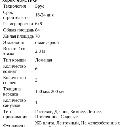
Характеристики
Технология
Брус
Срок
16-24 дня
строительства
Размер проекта
6x8
Общая площадь
84
Жилая площадь
70
Этажность
с мансардой
Высота 1го
2,3 м
этажа
Тип крыши
Ломаная
Количество
6
комнат
Количество
3
спален
Толщина
150 мм, 200 мм
каркаса
Количество
1
санузлов
Тип
Гостевое, Дачное, Зимнее, Летнее,
проживания
Постоянное, Садовые
ЖБ плита, Ленточный, На железобетонных
Фундамент