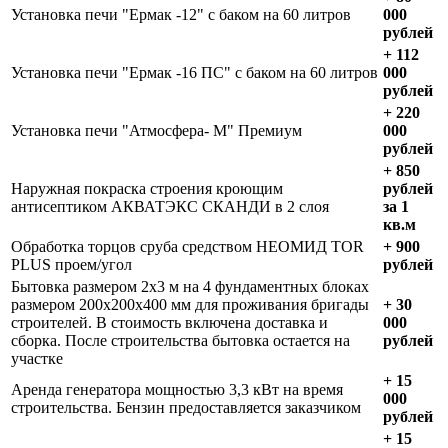
Установка печи "Ермак -12" с баком на 60 литров
000
рублей
+ 112
Установка печи "Ермак -16 ПС" с баком на 60 литров
000
рублей
+ 220
Установка печи "Атмосфера- М" Премиум
000
рублей
+ 850
Наружная покраска строения кроющим
рублей
антисептиком АКВАТЭКС СКАНДИ в 2 слоя
за 1
кв.м
Обработка торцов сруба средством НЕОМИД TOR
+ 900
PLUS проем/угол
рублей
Бытовка размером 2х3 м на 4 фундаментных блоках
размером 200х200х400 мм для проживания бригады
+ 30
строителей. В стоимость включена доставка и
000
сборка. После строительства бытовка остается на
рублей
участке
+ 15
Аренда генератора мощностью 3,3 кВт на время
000
строительства. Бензин предоставляется заказчиком
рублей
+ 15