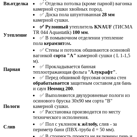
Вн.отделка
✅ Отделка потолка (кроме парной) вагонка
камерной сушки хвойных пород.
✅ Доска пола шпунтованная
28 мм
камерной сушки.
✅ Рулонный
утеплитель
KNAUF
(ТИСМА
TR 044 Aquastatik)
100 мм
.
Утепление
✅ В помывочном отделении утепление
пола
керамзит
ом
.
✅ Стены и потолок обшиваются осиновой
вагонкой
сорта "А"
камерной сушки ( L 1-1,5
м).
✅ Прокладывается банная
Парная
теплоотражающая фольга "
Алукрафт"
.
✅ Перед обшивкой брусовая основа стен
о
брабатывается
защитным составом для бань
и саун
Неомид 200
.
✅ Выполняются двухуровневые пологи из
осинового бруска 30х90 мм сорта "В"
Пологи
камерной сушки.
✅ Расстановка производится по месту
технического исполнения.
✅ Пол с уклоном
к жёлобу,
слив - за
Слив
периметр бани (ПВХ-труба d = 50 мм).
✅ В стоимость проекта не включены печь и