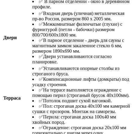
✅ В парном отделении - окно в деревянном
профиле.
✅Входная дверь (уличная) металлическая
пр-во Россия, размером 860 х 2005 мм.
✅Межкомнатные филенчатые (глухие) с
фурнитурой (петли - бабочки) размером
800/700/600х1800 мм.
Двери
✅В парное отделение - дверь для сауны с
магнитным замком закаленное стекло 6 мм,
размером 1890х690 мм.
✅Двери устанавливаются согласно
планировке.
✅Устанавливаются опорные столбы из
строганого бруса.
✅Компенсационные лифты (домкраты) под
усадку строения.
✅На террасе выполняется ограждение с
помощью перил (строганый брусок 40х100мм).
Терраса
✅Потолок подшит сухой вагонкой.
✅Пол: строганая доска 40х100 мм камерной
сушки с прозором. Монтаж на саморезы.
✅Перила: строганая доска 100х40 мм
хвойных пород.
✅Ограждение: строганая доска 20х100 мм
горизонтально с шагом через одну.