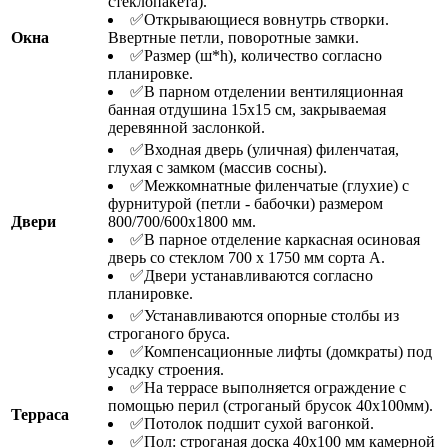
стеклопакета).
✅Открывающиеся вовнутрь створки.
Окна
Ввертные петли, поворотные замки.
✅Размер (ш*h), количество согласно
планировке.
✅В парном отделении вентиляционная
банная отдушина 15х15 см, закрываемая
деревянной заслонкой.
✅Входная дверь (уличная) филенчатая,
глухая с замком (массив сосны).
✅Межкомнатные филенчатые (глухие) с
фурнитурой (петли - бабочки) размером
Двери
800/700/600х1800 мм.
✅В парное отделение каркасная осиновая
дверь со стеклом 700 х 1750 мм сорта А.
✅Двери устанавливаются согласно
планировке.
✅Устанавливаются опорные столбы из
строганого бруса.
✅Компенсационные лифты (домкраты) под
усадку строения.
✅На террасе выполняется ограждение с
помощью перил (строганый брусок 40х100мм).
Терраса
✅Потолок подшит сухой вагонкой.
✅Пол: строганая доска 40х100 мм камерной