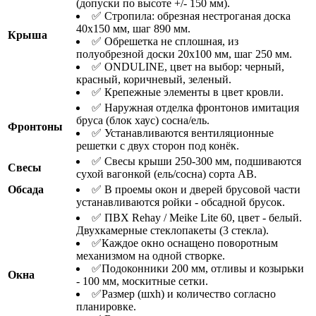
(допуски по высоте +/- 150 мм).
✅ Стропила: обрезная нестроганая доска
40х150 мм, шаг 890 мм.
Крыша
✅ Обрешетка не сплошная, из
полуобрезной доски 20х100 мм, шаг 250 мм.
✅ ONDULINE, цвет на выбор: черный,
красный, коричневый, зеленый.
✅ Крепежные элементы в цвет кровли.
✅ Наружная отделка фронтонов имитация
бруса (блок хаус) сосна/ель.
Фронтоны
✅ Устанавливаются вентиляционные
решетки с двух сторон под конёк.
✅ Свесы крыши 250-300 мм, подшиваются
Свесы
сухой вагонкой (ель/сосна) сорта АВ.
Обсада
✅ В проемы окон и дверей брусовой части
устанавливаются ройки - обсадной брусок.
✅ ПВХ Rehay / Meike Lite 60, цвет - белый.
Двухкамерные стеклопакеты (3 стекла).
✅Каждое окно оснащено поворотным
механизмом на одной створке.
✅Подоконники 200 мм, отливы и козырьки
Окна
- 100 мм, москитные сетки.
✅Размер (шхh) и количество согласно
планировке.