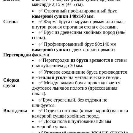
мансарде 2,15 м (+/-5 см).
✅ Строганый профилированный брус
камерной сушки 140х140 мм
.
Стены
✅ Форма бруса снаружи прямая или овал,
внутри ровная строганая стена с фасками.
✅ Брус из древесины хвойных пород (ель/
сосна).
✅ Профилированный брус 90х140 мм
камерной сушки
с двух сторон прямой с
Перегородки
фасками.
✅Перегородки
из бруса
врезаются в стены
с заглублением до 30 мм.
✅ Угловое соединение бруса производится
в «
теплый угол
» на металлические гвозди.
Сборка
✅ Между рядами бруса прокладывается
сруба
джутовое льняное полотно (прессованная
пакля).
✅Брус строганый, без отделки не
шлифуется.
Вн.отделка
✅ Отделка потолка (кроме парной) вагонка
камерной сушки хвойных пород.
✅ Доска пола шпунтованная
28 мм
камерной сушки.