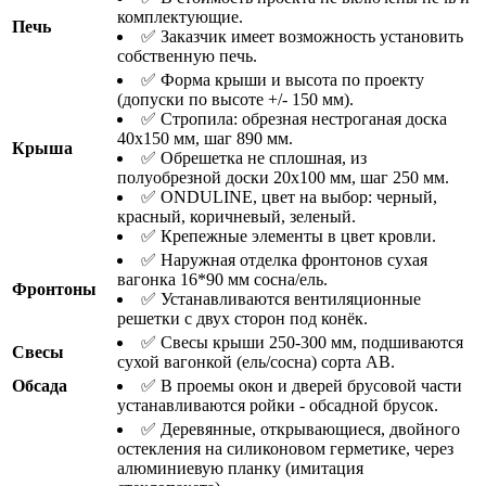
комплектующие.
Печь
✅ Заказчик имеет возможность установить
собственную печь.
✅ Форма крыши и высота по проекту
(допуски по высоте +/- 150 мм).
✅ Стропила: обрезная нестроганая доска
40х150 мм, шаг 890 мм.
Крыша
✅ Обрешетка не сплошная, из
полуобрезной доски 20х100 мм, шаг 250 мм.
✅ ONDULINE, цвет на выбор: черный,
красный, коричневый, зеленый.
✅ Крепежные элементы в цвет кровли.
✅ Наружная отделка фронтонов сухая
вагонка 16*90 мм сосна/ель.
Фронтоны
✅ Устанавливаются вентиляционные
решетки с двух сторон под конёк.
✅ Свесы крыши 250-300 мм, подшиваются
Свесы
сухой вагонкой (ель/сосна) сорта АВ.
Обсада
✅ В проемы окон и дверей брусовой части
устанавливаются ройки - обсадной брусок.
✅ Деревянные, открывающиеся, двойного
остекления на силиконовом герметике, через
алюминиевую планку (имитация