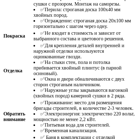
сушки с прозором. Монтаж на саморезы.
✅Перила: строганая доска 100х40 мм
хвойных пород.
✅Ограждение: строганая доска 20х100 мм
горизонтально с шагом через одну.
✅Не входит в стоимость и зависит от
Покраска
выбранного состава и цветового решения.
✅Для крепления деталей внутренней и
наружной отделки используются
оцинкованные гвозди.
✅На стыки стен, пола и потолка
прибивается хвойный плинтус (в парной
Отделка
осиновый).
✅Окна и двери обналичиваются с двух
сторон строганым наличником.
✅Наружные углы закрываются вагонкой
(хвойных пород) камерной сушки в 2 ряда.
✅Проживание: место для размещения
бригады строителей, в количестве 2-3 человек.
Обратить
✅Электроэнергия: электричество 220 вольт,
внимание
мощностью не менее 2,2 кВт.
✅Питьевая вода для строителей.
✅Временная канализация.
✅ Баня в комплектации с отделкой