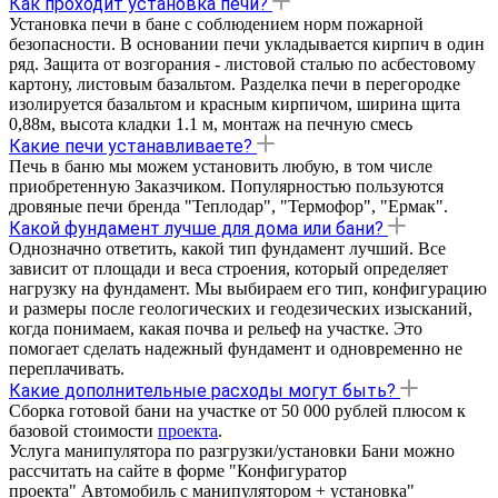
Как проходит установка печи?
Установка печи в бане с соблюдением норм пожарной
безопасности. В основании печи укладывается кирпич в один
ряд. Защита от возгорания - листовой сталью по асбестовому
картону, листовым базальтом. Разделка печи в перегородке
изолируется базальтом и красным кирпичом, ширина щита
0,88м, высота кладки 1.1 м, монтаж на печную смесь
Какие печи устанавливаете?
Печь в баню мы можем установить любую, в том числе
приобретенную Заказчиком. Популярностью пользуются
дровяные печи бренда "Теплодар", "Термофор", "Ермак".
Какой фундамент лучше для дома или бани?
Однозначно ответить, какой тип фундамент лучший. Все
зависит от площади и веса строения, который определяет
нагрузку на фундамент. Мы выбираем его тип, конфигурацию
и размеры после геологических и геодезических изысканий,
когда понимаем, какая почва и рельеф на участке. Это
помогает сделать надежный фундамент и одновременно не
переплачивать.
Какие дополнительные расходы могут быть?
Сборка готовой бани на участке от 50 000 рублей плюсом к
базовой стоимости
проекта
.
Услуга манипулятора по разгрузки/установки Бани можно
рассчитать на сайте в форме "Конфигуратор
проекта" Автомобиль с манипулятором + установка"