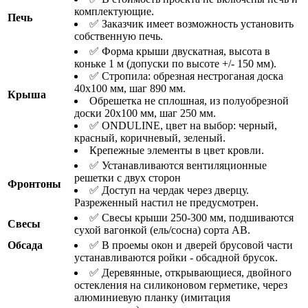
комплектующие.
Печь
✅ Заказчик имеет возможность установить
собственную печь.
✅ Форма крыши двускатная, высота в
коньке 1 м (допуски по высоте +/- 150 мм).
✅ Стропила: обрезная нестроганая доска
40х100 мм, шаг 890 мм.
Крыша
Обрешетка не сплошная, из полуобрезной
доски 20х100 мм, шаг 250 мм.
✅ ONDULINE, цвет на выбор: черный,
красный, коричневый, зеленый.
Крепежные элементы в цвет кровли.
✅ Устанавливаются вентиляционные
решетки с двух сторон
Фронтоны
✅ Доступ на чердак через дверцу.
Разреженный настил не предусмотрен.
✅ Свесы крыши 250-300 мм, подшиваются
Свесы
сухой вагонкой (ель/сосна) сорта АВ.
Обсада
✅ В проемы окон и дверей брусовой части
устанавливаются ройки - обсадной брусок.
✅ Деревянные, открывающиеся, двойного
остекления на силиконовом герметике, через
алюминиевую планку (имитация