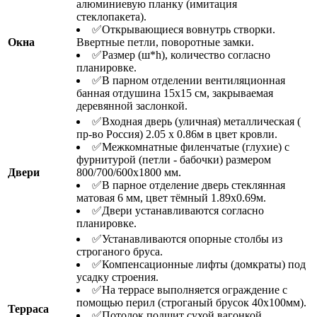
алюминиевую планку (имитация
стеклопакета).
✅Открывающиеся вовнутрь створки.
Окна
Ввертные петли, поворотные замки.
✅Размер (ш*h), количество согласно
планировке.
✅В парном отделении вентиляционная
банная отдушина 15х15 см, закрываемая
деревянной заслонкой.
✅Входная дверь (уличная) металлическая (
пр-во Россия) 2.05 х 0.86м в цвет кровли.
✅Межкомнатные филенчатые (глухие) с
фурнитурой (петли - бабочки) размером
Двери
800/700/600х1800 мм.
✅В парное отделение дверь стеклянная
матовая 6 мм, цвет тёмный 1.89х0.69м.
✅Двери устанавливаются согласно
планировке.
✅Устанавливаются опорные столбы из
строганого бруса.
✅Компенсационные лифты (домкраты) под
усадку строения.
✅На террасе выполняется ограждение с
помощью перил (строганый брусок 40х100мм).
Терраса
✅Потолок подшит сухой вагонкой.