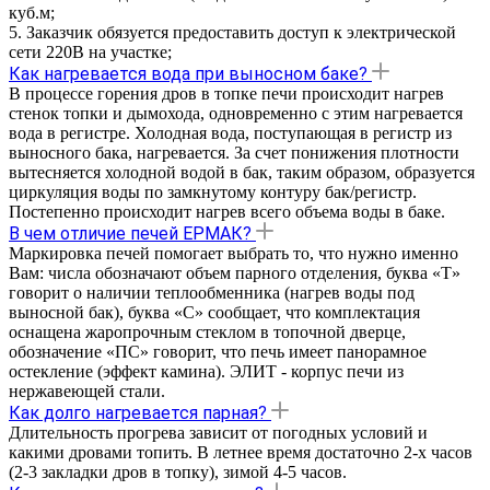
куб.м;
5. Заказчик обязуется предоставить доступ к электрической
сети 220В на участке;
Как нагревается вода при выносном баке?
В процессе горения дров в топке печи происходит нагрев
стенок топки и дымохода, одновременно с этим нагревается
вода в регистре. Холодная вода, поступающая в регистр из
выносного бака, нагревается. За счет понижения плотности
вытесняется холодной водой в бак, таким образом, образуется
циркуляция воды по замкнутому контуру бак/регистр.
Постепенно происходит нагрев всего объема воды в баке.
В чем отличие печей ЕРМАК?
Маркировка печей помогает выбрать то, что нужно именно
Вам: числа обозначают объем парного отделения, буква «Т»
говорит о наличии теплообменника (нагрев воды под
выносной бак), буква «С» сообщает, что комплектация
оснащена жаропрочным стеклом в топочной дверце,
обозначение «ПС» говорит, что печь имеет панорамное
остекление (эффект камина). ЭЛИТ - корпус печи из
нержавеющей стали.
Как долго нагревается парная?
Длительность прогрева зависит от погодных условий и
какими дровами топить. В летнее время достаточно 2-х часов
(2-3 закладки дров в топку), зимой 4-5 часов.