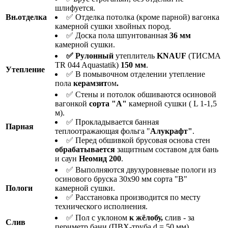
шлифуется.
Вн.отделка
✅ Отделка потолка (кроме парной) вагонка
камерной сушки хвойных пород.
✅ Доска пола шпунтованная
36 мм
камерной сушки.
✅ Рулонный
утеплитель
KNAUF
(ТИСМА
TR 044 Aquastatik)
150 мм
.
Утепление
✅ В помывочном отделении утепление
пола
керамзит
ом
.
✅ Стены и потолок обшиваются осиновой
вагонкой
сорта "А"
камерной сушки ( L 1-1,5
м).
✅ Прокладывается банная
Парная
теплоотражающая фольга "
Алукрафт"
.
✅ Перед обшивкой брусовая основа стен
о
брабатывается
защитным составом для бань
и саун
Неомид 200
.
✅ Выполняются двухуровневые пологи из
осинового бруска 30х90 мм сорта "В"
Пологи
камерной сушки.
✅ Расстановка производится по месту
технического исполнения.
✅ Пол с уклоном
к жёлобу,
слив - за
Слив
периметр бани (ПВХ-труба d = 50 мм).