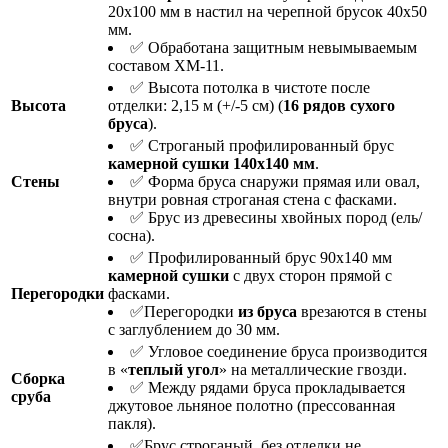
20х100 мм в настил на черепной брусок 40х50
мм.
✅ Обработана защитным невымываемым
составом ХМ-11.
✅ Высота потолка в чистоте после
Высота
отделки: 2,15 м (+/-5 см) (
16 рядов
сухого
бруса
).
✅ Строганый профилированный брус
камерной сушки 140х140 мм
.
Стены
✅ Форма бруса снаружи прямая или овал,
внутри ровная строганая стена с фасками.
✅ Брус из древесины хвойных пород (ель/
сосна).
✅ Профилированный брус 90х140 мм
камерной сушки
с двух сторон прямой с
Перегородки
фасками.
✅Перегородки
из бруса
врезаются в стены
с заглублением до 30 мм.
✅ Угловое соединение бруса производится
в «
теплый угол
» на металлические гвозди.
Сборка
✅ Между рядами бруса прокладывается
сруба
джутовое льняное полотно (прессованная
пакля).
✅Брус строганый, без отделки не