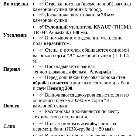
Вн.отделка
✅ Отделка потолка (кроме парной) вагонка
камерной сушки хвойных пород.
✅ Доска пола шпунтованная
28 мм
камерной сушки.
✅ Рулонный
утеплитель
KNAUF
(ТИСМА
TR 044 Aquastatik)
100 мм
.
Утепление
✅ В помывочном отделении утепление
пола
керамзит
ом
.
✅ Стены и потолок обшиваются осиновой
вагонкой
сорта "А"
камерной сушки ( L 1-1,5
м).
✅ Прокладывается банная
Парная
теплоотражающая фольга "
Алукрафт"
.
✅ Перед обшивкой брусовая основа стен
о
брабатывается
защитным составом для бань
и саун
Неомид 200
.
✅ Выполняются двухуровневые пологи из
осинового бруска 30х90 мм сорта "В"
Пологи
камерной сушки.
✅ Расстановка производится по месту
технического исполнения.
✅ Пол с уклоном
к жёлобу,
слив - за
Слив
периметр бани (ПВХ-труба d = 50 мм).
✅ В стоимость проекта не включены печь и