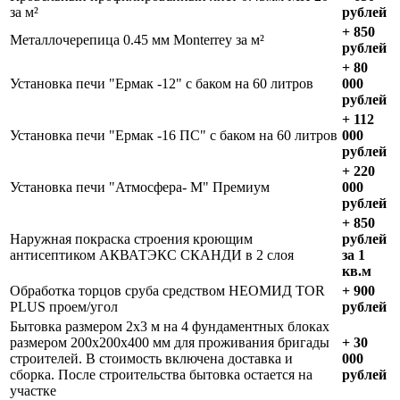
за м²
рублей
+ 850
Металлочерепица 0.45 мм Monterrey за м²
рублей
+ 80
Установка печи "Ермак -12" с баком на 60 литров
000
рублей
+ 112
Установка печи "Ермак -16 ПС" с баком на 60 литров
000
рублей
+ 220
Установка печи "Атмосфера- М" Премиум
000
рублей
+ 850
Наружная покраска строения кроющим
рублей
антисептиком АКВАТЭКС СКАНДИ в 2 слоя
за 1
кв.м
Обработка торцов сруба средством НЕОМИД TOR
+ 900
PLUS проем/угол
рублей
Бытовка размером 2х3 м на 4 фундаментных блоках
размером 200х200х400 мм для проживания бригады
+ 30
строителей. В стоимость включена доставка и
000
сборка. После строительства бытовка остается на
рублей
участке