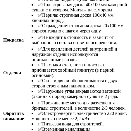
✅Пол: строганая доска 40х100 мм камерной
сушки с прозором. Монтаж на саморезы.
✅Перила: строганая доска 100х40 мм
хвойных пород.
✅Ограждение: строганая доска 20х100 мм
горизонтально с шагом через одну.
✅Не входит в стоимость и зависит от
Покраска
выбранного состава и цветового решения.
✅Для крепления деталей внутренней и
наружной отделки используются
оцинкованные гвозди.
✅На стыки стен, пола и потолка
прибивается хвойный плинтус (в парной
Отделка
осиновый).
✅Окна и двери обналичиваются с двух
сторон строганым наличником.
✅Наружные углы закрываются вагонкой
(хвойных пород) камерной сушки в 2 ряда.
✅Проживание: место для размещения
бригады строителей, в количестве 2-3 человек.
Обратить
✅Электроэнергия: электричество 220 вольт,
внимание
мощностью не менее 2,2 кВт.
✅Питьевая вода для строителей.
✅Временная канализация.