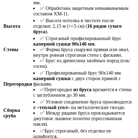
мм.
✅ Обработана защитным невымываемым
составом ХМ-11.
✅ Высота потолка в чистоте после
Высота
отделки: 2,15 м (+/-5 см) (
16 рядов
сухого
бруса
).
✅ Строганый профилированный брус
камерной сушки 90х140 мм
.
Стены
✅ Форма бруса снаружи прямая или овал,
внутри ровная строганая стена с фасками.
✅ Брус из древесины хвойных пород (ель/
сосна).
✅ Профилированный брус 90х140 мм
камерной сушки
с двух сторон прямой с
Перегородки
фасками.
✅Перегородки
из бруса
врезаются в стены
с заглублением до 30 мм.
✅ Угловое соединение бруса производится
в «
теплый угол
» на металлические гвозди.
Сборка
✅ Между рядами бруса прокладывается
сруба
джутовое льняное полотно (прессованная
пакля).
✅Брус строганый, без отделки не
шлифуется.