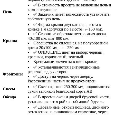
✅ В стоимость проекта не включены печь и
комплектующие.
Печь
✅ Заказчик имеет возможность установить
собственную печь.
✅ Форма крыши двускатная, высота в
коньке 1 м (допуски по высоте +/- 150 мм).
✅ Стропила: обрезная нестроганая доска
40х100 мм, шаг 890 мм.
Крыша
Обрешетка не сплошная, из полуобрезной
доски 20х100 мм, шаг 250 мм.
✅ ONDULINE, цвет на выбор: черный,
красный, коричневый, зеленый.
Крепежные элементы в цвет кровли.
✅ Устанавливаются вентиляционные
решетки с двух сторон
Фронтоны
✅ Доступ на чердак через дверцу.
Разреженный настил не предусмотрен.
✅ Свесы крыши 250-300 мм, подшиваются
Свесы
сухой вагонкой (ель/сосна) сорта АВ.
Обсада
✅ В проемы окон и дверей брусовой части
устанавливаются ройки - обсадной брусок.
✅ Деревянные, открывающиеся, двойного
остекления на силиконовом герметике, через