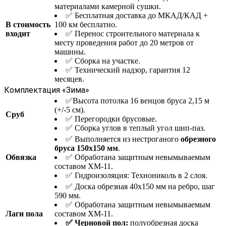
материалами камерной сушки.
✅ Бесплатная доставка до МКАД/КАД +
В стоимость
100 км бесплатно.
входит
✅ Перенос строительного материала к
месту проведения работ до 20 метров от
машины.
✅ Сборка на участке.
✅ Технический надзор, гарантия 12
месяцев.
Комплектация «Зима»
✅Высота потолка 16 венцов бруса 2,15 м
(+/-5 см).
Сруб
✅ Перегородки брусовые.
✅ Сборка углов в теплый угол шип-паз.
✅ Выполняется из нестроганого
обрезного
бруса 150х150 мм
.
Обвязка
✅ Обработана защитным невымываемым
составом ХМ-11.
✅ Гидроизоляция: Технониколь в 2 слоя.
✅ Доска обрезная 40х150 мм на ребро, шаг
590 мм.
✅ Обработана защитным невымываемым
Лаги пола
составом ХМ-11.
✅ Черновой пол:
полуобрезная доска