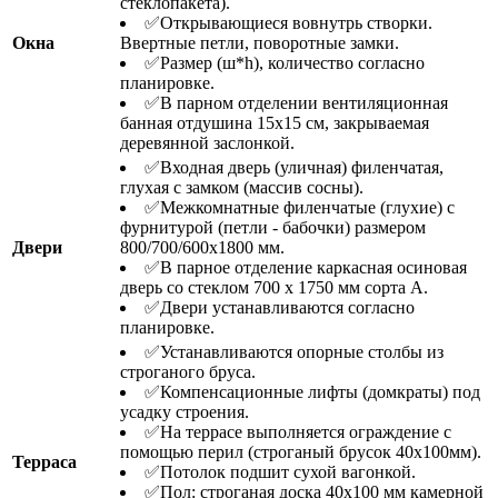
стеклопакета).
✅Открывающиеся вовнутрь створки.
Окна
Ввертные петли, поворотные замки.
✅Размер (ш*h), количество согласно
планировке.
✅В парном отделении вентиляционная
банная отдушина 15х15 см, закрываемая
деревянной заслонкой.
✅Входная дверь (уличная) филенчатая,
глухая с замком (массив сосны).
✅Межкомнатные филенчатые (глухие) с
фурнитурой (петли - бабочки) размером
Двери
800/700/600х1800 мм.
✅В парное отделение каркасная осиновая
дверь со стеклом 700 х 1750 мм сорта А.
✅Двери устанавливаются согласно
планировке.
✅Устанавливаются опорные столбы из
строганого бруса.
✅Компенсационные лифты (домкраты) под
усадку строения.
✅На террасе выполняется ограждение с
помощью перил (строганый брусок 40х100мм).
Терраса
✅Потолок подшит сухой вагонкой.
✅Пол: строганая доска 40х100 мм камерной