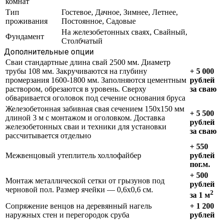
комнат
Тип
Гостевое, Дачное, Зимнее, Летнее,
проживания
Постоянное, Садовые
На железобетонных сваях, Свайный,
Фундамент
Столбчатый
Дополнительные опции
Сваи стандартные длина свай 2500 мм. Диаметр
трубы 108 мм. Закручиваются на глубину
+ 5 000
промерзания 1600-1800 мм. Заполняются цементным
рублей
раствором, обрезаются в уровень. Сверху
за сваю
обваривается оголовок под сечение основания бруса
Железобетонная забивная свая сечением 150х150 мм
+ 5 500
длиной 3 м с монтажом и оголовком. Доставка
рублей
железобетонных сваи и техники для установки
за сваю
рассчитывается отдельно
+ 550
Межвенцовый утеплитель холлофайбер
рублей
пог.м.
+ 500
Монтаж металлической сетки от грызунов под
рублей
черновой пол. Размер ячейки — 0,6х0,6 см.
2
за 1 м
Сопряжение венцов на деревянный нагель
+ 1 200
наружных стен и перегородок сруба
рублей