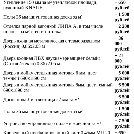
Утепление 150 мм за м² утепляемой площади,
+ 650
рулонный KNAUF
рублей
+ 1 500
Полы 36 мм шпунтованная доска за м²
рублей
Отделка парной вагонкой ЛИПА А, в том числе
+ 2 200
полог – за м² стен и потолка
рублей
+ 36
Дверь входная металлическая с терморазрывом
000
(Россия) 0,86х2,05 м
рублей
+ 21
Дверь входная ПВХ двухкамерная(цвет белый)
000
(Стекло/стекло) 0.86х2.05 м
рублей
Дверь в мойку стеклянная матовая 6 мм, цвет
+ 5 000
темный 690х1890 см
рублей
Дверь в мойку стеклянная матовая 8мм, цвет темный
+ 6 500
690х1890 см
рублей
+ 6 500
Доска пола Лиственница 27 мм за м²
рублей
+ 1 500
Полы 36 мм шпунтованная доска за м²
рублей
+ 7 500
Устройство «проливного пола» в моечной за м²
рублей
Кровельный профилированный лист 0.45мм МП 20
+ 650