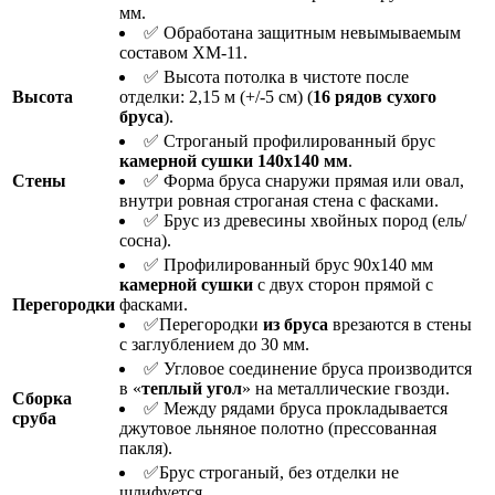
мм.
✅ Обработана защитным невымываемым
составом ХМ-11.
✅ Высота потолка в чистоте после
Высота
отделки: 2,15 м (+/-5 см) (
16 рядов
сухого
бруса
).
✅ Строганый профилированный брус
камерной сушки 140х140 мм
.
Стены
✅ Форма бруса снаружи прямая или овал,
внутри ровная строганая стена с фасками.
✅ Брус из древесины хвойных пород (ель/
сосна).
✅ Профилированный брус 90х140 мм
камерной сушки
с двух сторон прямой с
Перегородки
фасками.
✅Перегородки
из бруса
врезаются в стены
с заглублением до 30 мм.
✅ Угловое соединение бруса производится
в «
теплый угол
» на металлические гвозди.
Сборка
✅ Между рядами бруса прокладывается
сруба
джутовое льняное полотно (прессованная
пакля).
✅Брус строганый, без отделки не
шлифуется.