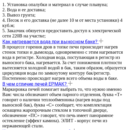
1. Установка опалубки и материал в случае плывуна;
2. Вода и ее доставка;
3. Вывоз грунта;
4. Песок и его доставка (не далее 10 м от места установки) 4
куб.м;
5. Заказчик обязуется предоставить доступ к электрической
сети 220В на участке;
Как нагревается вода при выносном баке?
В процессе горения дров в топке печи происходит нагрев
стенок топки и дымохода, одновременно с этим нагревается
вода в регистре. Холодная вода, поступающая в регистр из
выносного бака, нагревается. За счет понижения плотности
вытесняется холодной водой в бак, таким образом, образуется
циркуляция воды по замкнутому контуру бак/регистр.
Постепенно происходит нагрев всего объема воды в баке.
В чем отличие печей ЕРМАК?
Маркировка печей помогает выбрать то, что нужно именно
Вам: числа обозначают объем парного отделения, буква «Т»
говорит о наличии теплообменника (нагрев воды под
выносной бак), буква «С» сообщает, что комплектация
оснащена жаропрочным стеклом в топочной дверце,
обозначение «ПС» говорит, что печь имеет панорамное
остекление (эффект камина). ЭЛИТ - корпус печи из
нержавеющей стали.