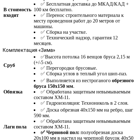
✅ Бесплатная доставка до МКАД/КАД +
В стоимость
100 км бесплатно.
входит
✅ Перенос строительного материала к
месту проведения работ до 20 метров от
машины.
✅ Сборка на участке.
✅ Технический надзор, гарантия 12
месяцев.
Комплектация «Зима»
✅Высота потолка 16 венцов бруса 2,15 м
(+/-5 см).
Сруб
✅ Перегородки брусовые.
✅ Сборка углов в теплый угол шип-паз.
✅ Выполняется из нестроганого
обрезного
бруса 150х150 мм
.
Обвязка
✅ Обработана защитным невымываемым
составом ХМ-11.
✅ Гидроизоляция: Технониколь в 2 слоя.
✅ Доска обрезная 40х150 мм на ребро, шаг
590 мм.
✅ Обработана защитным невымываемым
Лаги пола
составом ХМ-11.
✅ Черновой пол:
полуобрезная доска
20х100 мм в настил на черепной брусок 40х50