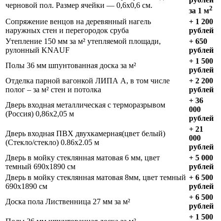
черновой пол. Размер ячейки — 0,6х0,6 см.
2
за 1 м
Сопряжение венцов на деревянный нагель
+ 1 200
наружных стен и перегородок сруба
рублей
Утепление 150 мм за м² утепляемой площади,
+ 650
рулонный KNAUF
рублей
+ 1 500
Полы 36 мм шпунтованная доска за м²
рублей
Отделка парной вагонкой ЛИПА А, в том числе
+ 2 200
полог – за м² стен и потолка
рублей
+ 36
Дверь входная металлическая с терморазрывом
000
(Россия) 0,86х2,05 м
рублей
+ 21
Дверь входная ПВХ двухкамерная(цвет белый)
000
(Стекло/стекло) 0.86х2.05 м
рублей
Дверь в мойку стеклянная матовая 6 мм, цвет
+ 5 000
темный 690х1890 см
рублей
Дверь в мойку стеклянная матовая 8мм, цвет темный
+ 6 500
690х1890 см
рублей
+ 6 500
Доска пола Лиственница 27 мм за м²
рублей
+ 1 500