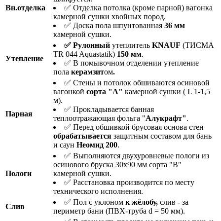
Вн.отделка
✅ Отделка потолка (кроме парной) вагонка
камерной сушки хвойных пород.
✅ Доска пола шпунтованная
36 мм
камерной сушки.
✅ Рулонный
утеплитель
KNAUF
(ТИСМА
TR 044 Aquastatik)
150 мм
.
Утепление
✅ В помывочном отделении утепление
пола
керамзит
ом
.
✅ Стены и потолок обшиваются осиновой
вагонкой
сорта "А"
камерной сушки ( L 1-1,5
м).
✅ Прокладывается банная
Парная
теплоотражающая фольга "
Алукрафт"
.
✅ Перед обшивкой брусовая основа стен
о
брабатывается
защитным составом для бань
и саун
Неомид 200
.
✅ Выполняются двухуровневые пологи из
осинового бруска 30х90 мм сорта "В"
Пологи
камерной сушки.
✅ Расстановка производится по месту
технического исполнения.
✅ Пол с уклоном
к жёлобу,
слив - за
Слив
периметр бани (ПВХ-труба d = 50 мм).