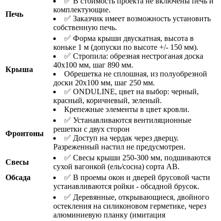
✅ В стоимость проекта не включены печь и
комплектующие.
Печь
✅ Заказчик имеет возможность установить
собственную печь.
✅ Форма крыши двускатная, высота в
коньке 1 м (допуски по высоте +/- 150 мм).
✅ Стропила: обрезная нестроганая доска
40х100 мм, шаг 890 мм.
Крыша
Обрешетка не сплошная, из полуобрезной
доски 20х100 мм, шаг 250 мм.
✅ ONDULINE, цвет на выбор: черный,
красный, коричневый, зеленый.
Крепежные элементы в цвет кровли.
✅ Устанавливаются вентиляционные
решетки с двух сторон
Фронтоны
✅ Доступ на чердак через дверцу.
Разреженный настил не предусмотрен.
✅ Свесы крыши 250-300 мм, подшиваются
Свесы
сухой вагонкой (ель/сосна) сорта АВ.
Обсада
✅ В проемы окон и дверей брусовой части
устанавливаются ройки - обсадной брусок.
✅ Деревянные, открывающиеся, двойного
остекления на силиконовом герметике, через
алюминиевую планку (имитация