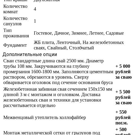
Количество
4
комнат
Количество
1
санузлов
Тип
Гостевое, Дачное, Зимнее, Летнее, Садовые
проживания
ЖБ плита, Ленточный, На железобетонных
Фундамент
сваях, Свайный, Столбчатый
Дополнительные опции
Сваи стандартные длина свай 2500 мм. Диаметр
трубы 108 мм. Закручиваются на глубину
+ 5 000
промерзания 1600-1800 мм. Заполняются цементным
рублей
раствором, обрезаются в уровень. Сверху
за сваю
обваривается оголовок под сечение основания бруса
Железобетонная забивная свая сечением 150х150 мм
+ 5 500
длиной 3 м с монтажом и оголовком. Доставка
рублей
железобетонных сваи и техники для установки
за сваю
рассчитывается отдельно
+ 550
Межвенцовый утеплитель холлофайбер
рублей
пог.м.
+ 500
Монтаж металлической сетки от грызунов под
рублей