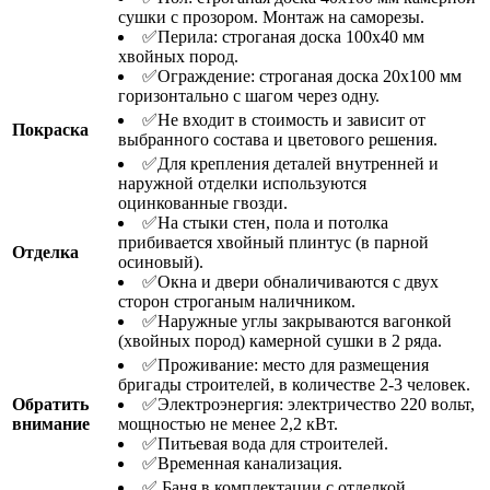
сушки с прозором. Монтаж на саморезы.
✅Перила: строганая доска 100х40 мм
хвойных пород.
✅Ограждение: строганая доска 20х100 мм
горизонтально с шагом через одну.
✅Не входит в стоимость и зависит от
Покраска
выбранного состава и цветового решения.
✅Для крепления деталей внутренней и
наружной отделки используются
оцинкованные гвозди.
✅На стыки стен, пола и потолка
прибивается хвойный плинтус (в парной
Отделка
осиновый).
✅Окна и двери обналичиваются с двух
сторон строганым наличником.
✅Наружные углы закрываются вагонкой
(хвойных пород) камерной сушки в 2 ряда.
✅Проживание: место для размещения
бригады строителей, в количестве 2-3 человек.
Обратить
✅Электроэнергия: электричество 220 вольт,
внимание
мощностью не менее 2,2 кВт.
✅Питьевая вода для строителей.
✅Временная канализация.
✅ Баня в комплектации с отделкой