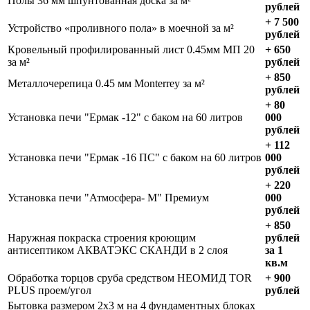
Полы 36 мм шпунтованная доска за м²
рублей
+ 7 500
Устройство «проливного пола» в моечной за м²
рублей
Кровельный профилированный лист 0.45мм МП 20
+ 650
за м²
рублей
+ 850
Металлочерепица 0.45 мм Monterrey за м²
рублей
+ 80
Установка печи "Ермак -12" с баком на 60 литров
000
рублей
+ 112
Установка печи "Ермак -16 ПС" с баком на 60 литров
000
рублей
+ 220
Установка печи "Атмосфера- М" Премиум
000
рублей
+ 850
Наружная покраска строения кроющим
рублей
антисептиком АКВАТЭКС СКАНДИ в 2 слоя
за 1
кв.м
Обработка торцов сруба средством НЕОМИД TOR
+ 900
PLUS проем/угол
рублей
Бытовка размером 2х3 м на 4 фундаментных блоках