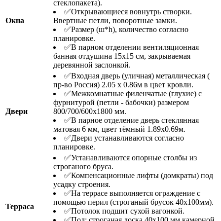
стеклопакета).
✅Открывающиеся вовнутрь створки.
Окна
Ввертные петли, поворотные замки.
✅Размер (ш*h), количество согласно
планировке.
✅В парном отделении вентиляционная
банная отдушина 15х15 см, закрываемая
деревянной заслонкой.
✅Входная дверь (уличная) металлическая (
пр-во Россия) 2.05 х 0.86м в цвет кровли.
✅Межкомнатные филенчатые (глухие) с
фурнитурой (петли - бабочки) размером
Двери
800/700/600х1800 мм.
✅В парное отделение дверь стеклянная
матовая 6 мм, цвет тёмный 1.89х0.69м.
✅Двери устанавливаются согласно
планировке.
✅Устанавливаются опорные столбы из
строганого бруса.
✅Компенсационные лифты (домкраты) под
усадку строения.
✅На террасе выполняется ограждение с
помощью перил (строганый брусок 40х100мм).
Терраса
✅Потолок подшит сухой вагонкой.
✅Пол: строганая доска 40х100 мм камерной