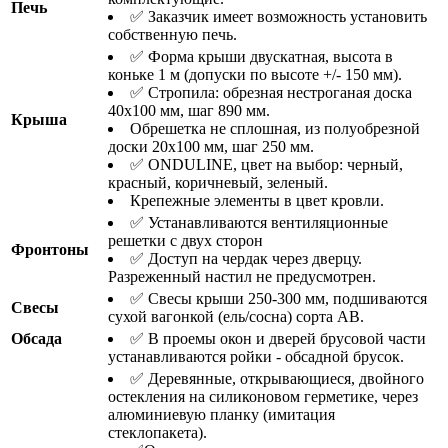
Печь
✅ Заказчик имеет возможность установить
собственную печь.
✅ Форма крыши двускатная, высота в
коньке 1 м (допуски по высоте +/- 150 мм).
✅ Стропила: обрезная нестроганая доска
40х100 мм, шаг 890 мм.
Крыша
Обрешетка не сплошная, из полуобрезной
доски 20х100 мм, шаг 250 мм.
✅ ONDULINE, цвет на выбор: черный,
красный, коричневый, зеленый.
Крепежные элементы в цвет кровли.
✅ Устанавливаются вентиляционные
решетки с двух сторон
Фронтоны
✅ Доступ на чердак через дверцу.
Разреженный настил не предусмотрен.
✅ Свесы крыши 250-300 мм, подшиваются
Свесы
сухой вагонкой (ель/сосна) сорта АВ.
Обсада
✅ В проемы окон и дверей брусовой части
устанавливаются ройки - обсадной брусок.
✅ Деревянные, открывающиеся, двойного
остекления на силиконовом герметике, через
алюминиевую планку (имитация
стеклопакета).