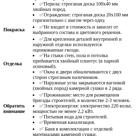
✅Перила: строганая доска 100х40 мм
хвойных пород.
✅Ограждение: строганая доска 20х100 мм
горизонтально с шагом через одну.
✅Не входит в стоимость и зависит от
Покраска
выбранного состава и цветового решения.
✅Для крепления деталей внутренней и
наружной отделки используются
оцинкованные гвозди.
✅На стыки стен, пола и потолка
прибивается хвойный плинтус (в парной
Отделка
осиновый).
✅Окна и двери обналичиваются с двух
сторон строганым наличником.
✅Наружные углы закрываются вагонкой
(хвойных пород) камерной сушки в 2 ряда.
✅Проживание: место для размещения
бригады строителей, в количестве 2-3 человек.
Обратить
✅Электроэнергия: электричество 220 вольт,
внимание
мощностью не менее 2,2 кВт.
✅Питьевая вода для строителей.
✅Временная канализация.
✅ Баня в комплектации с отделкой
материалами камерной сушки.