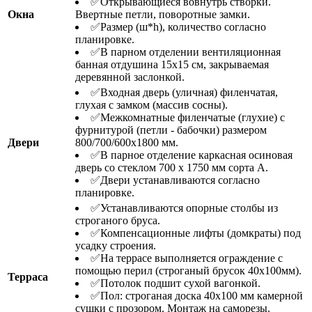
✅Открывающиеся вовнутрь створки.
Окна
Ввертные петли, поворотные замки.
✅Размер (ш*h), количество согласно
планировке.
✅В парном отделении вентиляционная
банная отдушина 15х15 см, закрываемая
деревянной заслонкой.
✅Входная дверь (уличная) филенчатая,
глухая с замком (массив сосны).
✅Межкомнатные филенчатые (глухие) с
фурнитурой (петли - бабочки) размером
Двери
800/700/600х1800 мм.
✅В парное отделение каркасная осиновая
дверь со стеклом 700 х 1750 мм сорта А.
✅Двери устанавливаются согласно
планировке.
✅Устанавливаются опорные столбы из
строганого бруса.
✅Компенсационные лифты (домкраты) под
усадку строения.
✅На террасе выполняется ограждение с
помощью перил (строганый брусок 40х100мм).
Терраса
✅Потолок подшит сухой вагонкой.
✅Пол: строганая доска 40х100 мм камерной
сушки с прозором. Монтаж на саморезы.