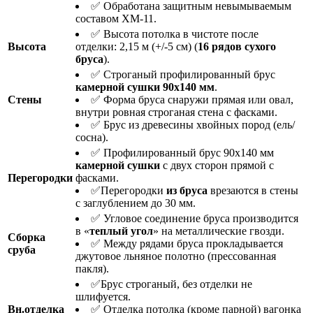
✅ Обработана защитным невымываемым
составом ХМ-11.
✅ Высота потолка в чистоте после
Высота
отделки: 2,15 м (+/-5 см) (
16 рядов
сухого
бруса
).
✅ Строганый профилированный брус
камерной сушки 90х140 мм
.
Стены
✅ Форма бруса снаружи прямая или овал,
внутри ровная строганая стена с фасками.
✅ Брус из древесины хвойных пород (ель/
сосна).
✅ Профилированный брус 90х140 мм
камерной сушки
с двух сторон прямой с
Перегородки
фасками.
✅Перегородки
из бруса
врезаются в стены
с заглублением до 30 мм.
✅ Угловое соединение бруса производится
в «
теплый угол
» на металлические гвозди.
Сборка
✅ Между рядами бруса прокладывается
сруба
джутовое льняное полотно (прессованная
пакля).
✅Брус строганый, без отделки не
шлифуется.
Вн.отделка
✅ Отделка потолка (кроме парной) вагонка