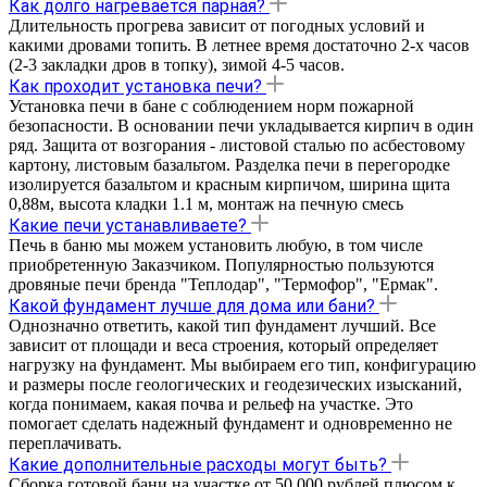
Как долго нагревается парная?
Длительность прогрева зависит от погодных условий и
какими дровами топить. В летнее время достаточно 2-х часов
(2-3 закладки дров в топку), зимой 4-5 часов.
Как проходит установка печи?
Установка печи в бане с соблюдением норм пожарной
безопасности. В основании печи укладывается кирпич в один
ряд. Защита от возгорания - листовой сталью по асбестовому
картону, листовым базальтом. Разделка печи в перегородке
изолируется базальтом и красным кирпичом, ширина щита
0,88м, высота кладки 1.1 м, монтаж на печную смесь
Какие печи устанавливаете?
Печь в баню мы можем установить любую, в том числе
приобретенную Заказчиком. Популярностью пользуются
дровяные печи бренда "Теплодар", "Термофор", "Ермак".
Какой фундамент лучше для дома или бани?
Однозначно ответить, какой тип фундамент лучший. Все
зависит от площади и веса строения, который определяет
нагрузку на фундамент. Мы выбираем его тип, конфигурацию
и размеры после геологических и геодезических изысканий,
когда понимаем, какая почва и рельеф на участке. Это
помогает сделать надежный фундамент и одновременно не
переплачивать.
Какие дополнительные расходы могут быть?
Сборка готовой бани на участке от 50 000 рублей плюсом к