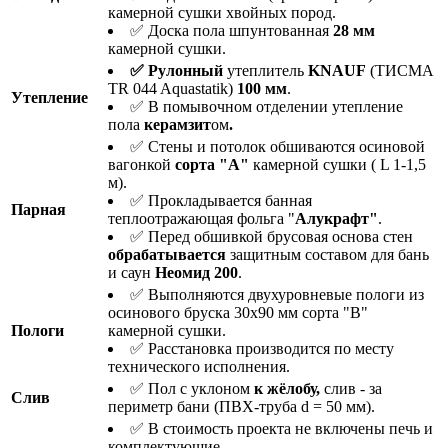
камерной сушки хвойных пород.
✅ Доска пола шпунтованная
28 мм
камерной сушки.
✅ Рулонный
утеплитель
KNAUF
(ТИСМА
TR 044 Aquastatik)
100 мм
.
Утепление
✅ В помывочном отделении утепление
пола
керамзит
ом
.
✅ Стены и потолок обшиваются осиновой
вагонкой
сорта "А"
камерной сушки ( L 1-1,5
м).
✅ Прокладывается банная
Парная
теплоотражающая фольга "
Алукрафт"
.
✅ Перед обшивкой брусовая основа стен
о
брабатывается
защитным составом для бань
и саун
Неомид 200
.
✅ Выполняются двухуровневые пологи из
осинового бруска 30х90 мм сорта "В"
Пологи
камерной сушки.
✅ Расстановка производится по месту
технического исполнения.
✅ Пол с уклоном
к жёлобу,
слив - за
Слив
периметр бани (ПВХ-труба d = 50 мм).
✅ В стоимость проекта не включены печь и
комплектующие.