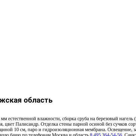
ужская область
 мм естественной влажности, сборка сруба на березовый нагел
я, цвет Палисандр. Отделка стены парной осиной без сучков со
ой 10 см, паро и гидроизоляционная мембрана. Освещение, заво
озную баню по телефонам Москва и область
8 495 364-54-56
, Санк