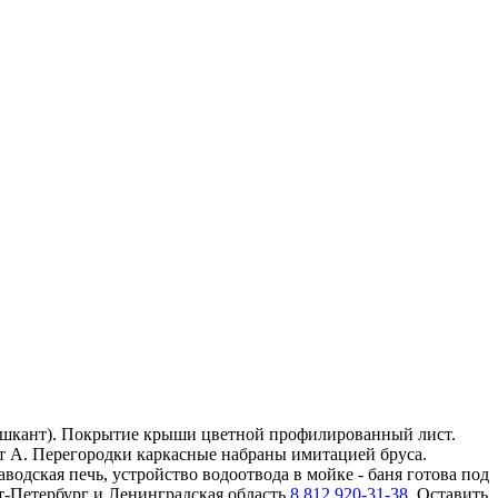
ь (шкант). Покрытие крыши цветной профилированный лист.
рт А. Перегородки каркасные набраны имитацией бруса.
дская печь, устройство водоотвода в мойке - баня готова под
т-Петербург и Ленинградская область
8 812 920-31-38
. Оставить