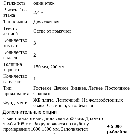
Этажность
один этаж
Высота 1го
2,4 м
этажа
Тип крыши
Двухскатная
Текст с
Сетка от грызунов
акцией
Количество
3
комнат
Количество
2
спален
Толщина
150 мм, 200 мм
каркаса
Количество
1
санузлов
Тип
Гостевое, Дачное, Зимнее, Летнее, Постоянное,
проживания
Садовые
ЖБ плита, Ленточный, На железобетонных
Фундамент
сваях, Свайный, Столбчатый
Дополнительные опции
Сваи стандартные длина свай 2500 мм. Диаметр
трубы 108 мм. Закручиваются на глубину
+ 5 000
промерзания 1600-1800 мм. Заполняются
рублей за