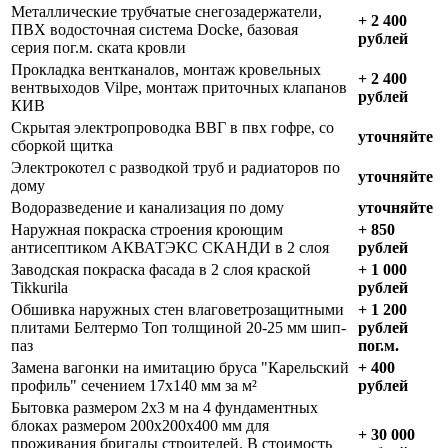
Металлические трубчатые снегозадержатели,
+ 2 400
ПВХ водосточная система Docke, базовая
рублей
серия пог.м. ската кровли
Прокладка вентканалов, монтаж кровельных
+ 2 400
вентвыходов Vilpe, монтаж приточных клапанов
рублей
КИВ
Скрытая электропроводка ВВГ в пвх гофре, со
уточняйте
сборкой щитка
Электрокотел с разводкой труб и радиаторов по
уточняйте
дому
Водоразведение и канализация по дому
уточняйте
Наружная покраска строения кроющим
+ 850
антисептиком АКВАТЭКС СКАНДИ в 2 слоя
рублей
Заводская покраска фасада в 2 слоя краской
+ 1 000
Tikkurila
рублей
Обшивка наружных стен влаговетрозащитными
+ 1 200
плитами Белтермо Топ толщиной 20-25 мм шип-
рублей
паз
пог.м.
Замена вагонки на имитацию бруса "Карельский
+ 400
профиль" сечением 17х140 мм за м²
рублей
Бытовка размером 2х3 м на 4 фундаментных
блоках размером 200х200х400 мм для
+ 30 000
проживания бригады строителей. В стоимость