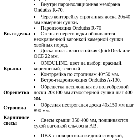
Внутри пароизоляционная мембрана
Ondutiss R-70.
Через контррейку строганная доска 20х40
мм камерной сушки
.
Пароизоляция Ondutiss R-70
Вн. отделка
Стены и перегородки обшиваются
неокрашенной вагонкой камерной сушки
хвойных пород
.
Доска пола - влагостойкая QuickDeck или
ОСБ 22 мм.
ONDULINE, цвет на выбор: красный,
Крыша
коричневый, зеленый.
Контррейка по стропилам 40*50 мм.
Ветро-гидроизоляция Ondutiss A-130.
Обрешетка несплошная из полуобрезной
Обрешетка
доски 20х100 мм атмосферной сушки шаг 400
мм.
Обрезная нестроганая доска 40х150 мм шаг
Стропила
890 мм.
Карнизные
Свесы крыши 350-400 мм, подшиваются
свесы
сухой вагонкой ель/сосна АВ.
ПВХ с поворотно-откидной створкой,