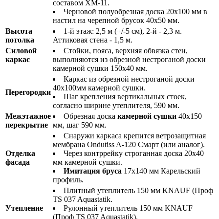
составом ХМ-11.
Черновой полуобрезная доска 20х100 мм в
настил на черепной брусок 40х50 мм.
Высота
1-й этаж: 2,5 м (+/-5 см), 2-й - 2,3 м.
потолка
Аттиковая стена - 1,5 м.
Силовой
Стойки, пояса, верхняя обвязка стен,
каркас
выполняются из обрезной нестроганой доски
камерной сушки 150х40 мм.
Каркас из обрезной нестроганой доски
40х100мм камерной сушки.
Перегородки
Шаг крепления вертикальных стоек,
согласно ширине утеплителя, 590 мм.
Межэтажное
Обрезная доска
камерной сушки
40х150
перекрытие
мм, шаг 590 мм.
Снаружи каркаса крепится ветрозащитная
мембрана Ondutiss A-120 Смарт (или аналог).
Отделка
Через контррейку строганная доска 20х40
фасада
мм камерной сушки.
Имитация бруса
17х140 мм Карельский
профиль.
Плитный утеплитель 150 мм KNAUF (Проф
TS 037 Aquastatik.
Утепление
Рулонный утеплитель 150 мм KNAUF
(Проф TS 037 Aquastatik).