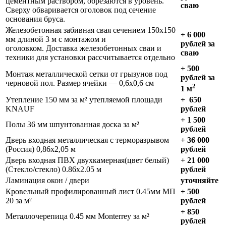
цементным раствором, обрезаются в уровень.
сваю
Сверху обваривается оголовок под сечение
основания бруса.
Железобетонная забивная свая сечением 150х150
+ 6 000
мм длиной 3 м с монтажом и
рублей за
оголовком. Доставка железобетонных сваи и
сваю
техники для установки рассчитывается отдельно
+
500
Монтаж металлической сетки от грызунов под
рублей за
черновой пол. Размер ячейки — 0,6х0,6 см
2
1 м
Утепление 150 мм за м² утепляемой площади
+
650
KNAUF
рублей
+
1 500
Полы 36 мм шпунтованная доска за м²
рублей
Дверь входная металлическая с терморазрывом
+ 36 000
(Россия) 0,86х2,05 м
рублей
Дверь входная ПВХ двухкамерная(цвет белый)
+ 21 000
(Стекло/стекло) 0.86х2.05 м
рублей
Ламинация окон / двери
уточняйте
Кровельный профилированный лист 0.45мм МП
+ 500
20 за м²
рублей
+ 850
Металлочерепица 0.45 мм Monterrey за м²
рублей