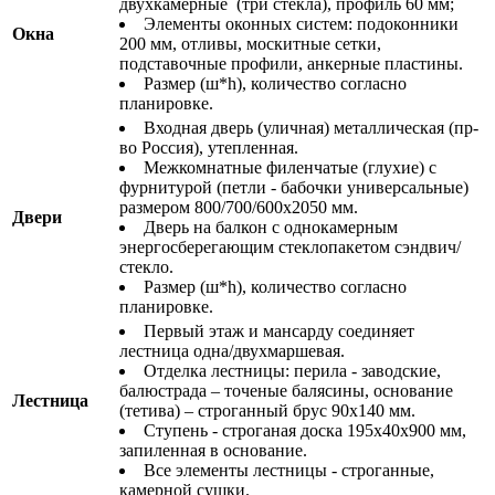
двухкамерные (три стекла), профиль 60 мм;
Элементы оконных систем: подоконники
Окна
200 мм, отливы, москитные сетки,
подставочные профили, анкерные пластины.
Размер (ш*h), количество согласно
планировке.
Входная дверь (уличная) металлическая (пр-
во Россия), утепленная.
Межкомнатные филенчатые (глухие) с
фурнитурой (петли - бабочки универсальные)
размером 800/700/600х2050 мм.
Двери
Дверь на балкон с однокамерным
энергосберегающим стеклопакетом сэндвич/
стекло.
Размер (ш*h), количество согласно
планировке.
Первый этаж и мансарду соединяет
лестница одна/двухмаршевая.
Отделка лестницы: перила - заводские,
балюстрада – точеные балясины, основание
Лестница
(тетива) – строганный брус 90х140 мм.
Ступень - строганая доска 195х40х900 мм,
запиленная в основание.
Все элементы лестницы - строганные,
камерной сушки.