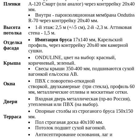
Пленки
A-120 Смарт (или аналог) через контррейку 20х40
мм.
Внутри - пароизоляционная мембрана Ondutiss
R-70 через контррейку 20х40 мм.
Высота
1-й этаж: 2,5 м (+/-5 см), 2-й -2,3 м. Аттиковая
потолка
стена - 1,5 м.
Имитация бруса
17х140 мм, Карельский
Отделка
профиль, через контррейку 20х40 мм камерной
фасада
сушки.
ONDULINE, цвет на выбор: красный,
Крыша
коричневый, зеленый.
Свесы крыши 350-400 мм, подшиваются сухой
вагонкой ель/сосна АВ.
ПВХ с поворотно-откидной
Окна
створкой, двухкамерные (три стекла), профиль 60
мм, металлические отливы и москитные сетки.
Входная дверь металлическая (пр-во Россия),
Двери
утепленная или ПВХ (на выбор).
Опорные столбы из строганого бруса 150х150
Терраса
мм.
Пол строганая доска 40х100 мм.
Потолок подшит сухой вагонкой.
Антисептирование основания, лаг и