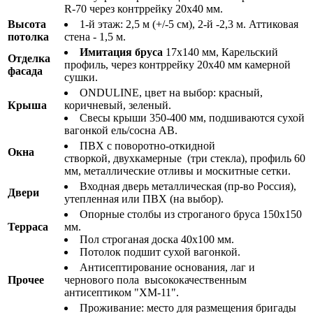
R-70 через контррейку 20х40 мм.
Высота
1-й этаж: 2,5 м (+/-5 см), 2-й -2,3 м. Аттиковая
потолка
стена - 1,5 м.
Имитация бруса
17х140 мм, Карельский
Отделка
профиль, через контррейку 20х40 мм камерной
фасада
сушки.
ONDULINE, цвет на выбор: красный,
Крыша
коричневый, зеленый.
Свесы крыши 350-400 мм, подшиваются сухой
вагонкой ель/сосна АВ.
ПВХ с поворотно-откидной
Окна
створкой, двухкамерные (три стекла), профиль 60
мм, металлические отливы и москитные сетки.
Входная дверь металлическая (пр-во Россия),
Двери
утепленная или ПВХ (на выбор).
Опорные столбы из строганого бруса 150х150
Терраса
мм.
Пол строганая доска 40х100 мм.
Потолок подшит сухой вагонкой.
Антисептирование основания, лаг и
Прочее
чернового пола высококачественным
антисептиком "ХМ-11".
Проживание: место для размещения бригады