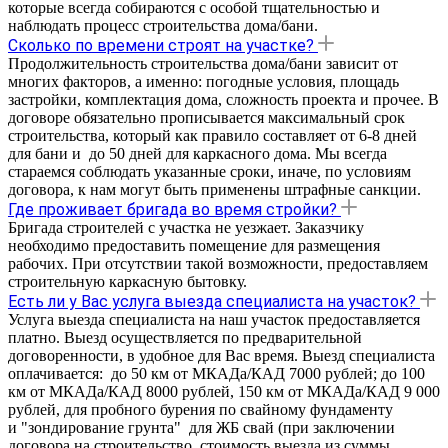
которые всегда собираются с особой тщательностью и
наблюдать процесс строительства дома/бани.
Сколько по времени строят на участке?
Продолжительность строительства дома/бани зависит от
многих факторов, а именно: погодные условия, площадь
застройки, комплектация дома, сложность проекта и прочее. В
договоре обязательно прописывается максимальный срок
строительства, который как правило составляет от 6-8 дней
для бани и до 50 дней для каркасного дома. Мы всегда
стараемся соблюдать указанные сроки, иначе, по условиям
договора, к нам могут быть применены штрафные санкции.
Где проживает бригада во время стройки?
Бригада строителей с участка не уезжает. Заказчику
необходимо предоставить помещение для размещения
рабочих. При отсутствии такой возможности, предоставляем
строительную каркасную бытовку.
Есть ли у Вас услуга выезда специалиста на участок?
Услуга выезда специалиста на наш участок предоставляется
платно. Выезд осуществляется по предварительной
договоренности, в удобное для Вас время. Выезд специалиста
оплачивается: до 50 км от МКАДа/КАД 7000 рублей; до 100
км от МКАДа/КАД 8000 рублей, 150 км от МКАДа/КАД 9 000
рублей, для пробного бурения по свайному фундаменту
и "зондирование грунта" для ЖБ свай (при заключении
договора на строительство, стоимость выезда из суммы