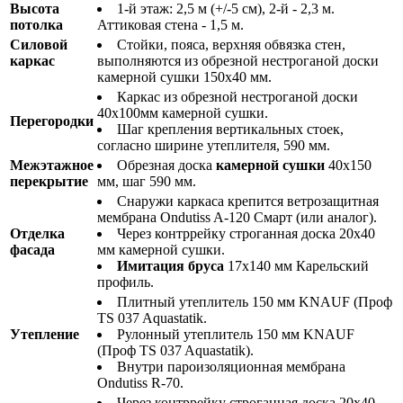
Высота
1-й этаж: 2,5 м (+/-5 см), 2-й - 2,3 м.
потолка
Аттиковая стена - 1,5 м.
Силовой
Стойки, пояса, верхняя обвязка стен,
каркас
выполняются из обрезной нестроганой доски
камерной сушки 150х40 мм.
Каркас из обрезной нестроганой доски
40х100мм камерной сушки.
Перегородки
Шаг крепления вертикальных стоек,
согласно ширине утеплителя, 590 мм.
Межэтажное
Обрезная доска
камерной сушки
40х150
перекрытие
мм, шаг 590 мм.
Снаружи каркаса крепится ветрозащитная
мембрана Ondutiss A-120 Смарт (или аналог).
Отделка
Через контррейку строганная доска 20х40
фасада
мм камерной сушки.
Имитация бруса
17х140 мм Карельский
профиль.
Плитный утеплитель 150 мм KNAUF (Проф
TS 037 Aquastatik.
Утепление
Рулонный утеплитель 150 мм KNAUF
(Проф TS 037 Aquastatik).
Внутри пароизоляционная мембрана
Ondutiss R-70.
Через контррейку строганная доска 20х40