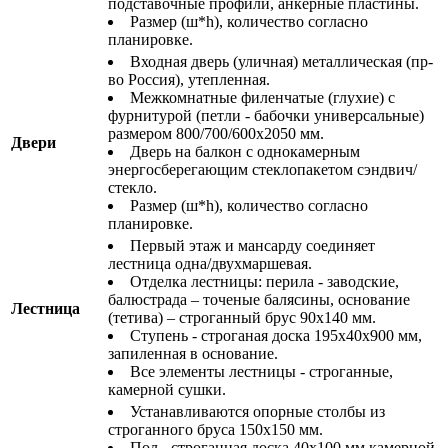
подставочные профили, анкерные пластины.
Размер (ш*h), количество согласно
планировке.
Входная дверь (уличная) металлическая (пр-
во Россия), утепленная.
Межкомнатные филенчатые (глухие) с
фурнитурой (петли - бабочки универсальные)
размером 800/700/600х2050 мм.
Двери
Дверь на балкон с однокамерным
энергосберегающим стеклопакетом сэндвич/
стекло.
Размер (ш*h), количество согласно
планировке.
Первый этаж и мансарду соединяет
лестница одна/двухмаршевая.
Отделка лестницы: перила - заводские,
балюстрада – точеные балясины, основание
Лестница
(тетива) – строганный брус 90х140 мм.
Ступень - строганая доска 195х40х900 мм,
запиленная в основание.
Все элементы лестницы - строганные,
камерной сушки.
Устанавливаются опорные столбы из
строганного бруса 150х150 мм.
Пол - строганная доска 40х100 мм камерной