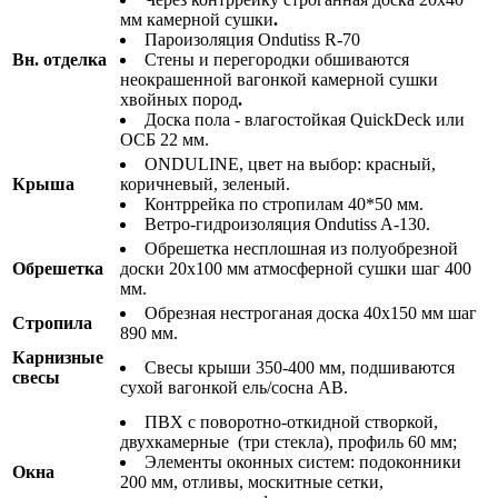
мм камерной сушки
.
Пароизоляция Ondutiss R-70
Вн. отделка
Стены и перегородки обшиваются
неокрашенной вагонкой камерной сушки
хвойных пород
.
Доска пола - влагостойкая QuickDeck или
ОСБ 22 мм.
ONDULINE, цвет на выбор: красный,
Крыша
коричневый, зеленый.
Контррейка по стропилам 40*50 мм.
Ветро-гидроизоляция Ondutiss A-130.
Обрешетка несплошная из полуобрезной
Обрешетка
доски 20х100 мм атмосферной сушки шаг 400
мм.
Обрезная нестроганая доска 40х150 мм шаг
Стропила
890 мм.
Карнизные
Свесы крыши 350-400 мм, подшиваются
свесы
сухой вагонкой ель/сосна АВ.
ПВХ с поворотно-откидной створкой,
двухкамерные (три стекла), профиль 60 мм;
Элементы оконных систем: подоконники
Окна
200 мм, отливы, москитные сетки,