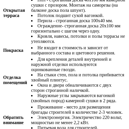
сушки с прозором. Монтаж на саморезы (на
Открытая
балконе доска пола шпунт).
терраса
Потолок подшит сухой вагонкой.
Перила - строганная доска 100х40 мм.
Ограждение- строганная доска 20х100 мм
горизонтально с шагом через одну.
Кровля, навесы, потолки и полы террасы не
утепляются.
Не входит в стоимость и зависит от
Покраска
выбранного состава и цветового решения.
Для крепления деталей внутренней и
наружной отделки используются
оцинкованные гвозди.
На стыки стен, пола и потолка прибивается
Отделка
хвойный плинтус.
помещений
Окна и двери обналичиваются с двух
сторон строганной наличкой.
Наружные углы закрываются вагонкой
(хвойных пород) камерной сушки в 2 ряда.
Проживание - место для размещения
бригады строителей в количестве 2-3 человек.
Обратить
Электроэнергия. Электричество 220 вольт,
внимание
мощностью не менее 2,2 кВт.
Питьевая вода для строителей.