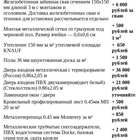
Железобетонная забивная свая сечением 150х150
+ 6 000
мм длиной 3 м с монтажом и
рублей за
оголовком. Доставка железобетонных сваи и
сваю
техники для установки рассчитывается отдельно
+
500
Монтаж металлической сетки от грызунов под
рублей за
черновой пол. Размер ячейки — 0,6х0,6 см
2
1 м
Утепление 150 мм за м² утепляемой площади
+
650
KNAUF
рублей
+
1 500
Полы 36 мм шпунтованная доска за м²
рублей
Дверь входная металлическая с терморазрывом
+ 36 000
(Россия) 0,86х2,05 м
рублей
Дверь входная ПВХ двухкамерная(цвет белый)
+ 21 000
(Стекло/стекло) 0.86х2.05 м
рублей
Ламинация окон / двери
уточняйте
Кровельный профилированный лист 0.45мм МП
+ 500
20 за м²
рублей
+ 850
Металлочерепица 0.45 мм Monterrey за м²
рублей
Металлические трубчатые снегозадержатели,
+ 2 400
ПВХ водосточная система Docke, базовая
рублей
серия пог.м. ската кровли