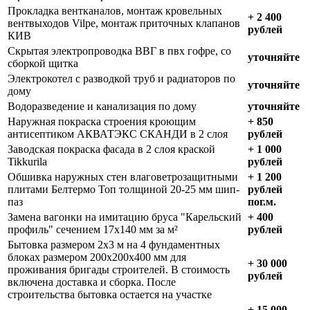
Прокладка вентканалов, монтаж кровельных
+ 2 400
вентвыходов Vilpe, монтаж приточных клапанов
рублей
КИВ
Скрытая электропроводка ВВГ в пвх гофре, со
уточняйте
сборкой щитка
Электрокотел с разводкой труб и радиаторов по
уточняйте
дому
Водоразведение и канализация по дому
уточняйте
Наружная покраска строения кроющим
+ 850
антисептиком АКВАТЭКС СКАНДИ в 2 слоя
рублей
Заводская покраска фасада в 2 слоя краской
+ 1 000
Tikkurila
рублей
Обшивка наружных стен влаговетрозащитными
+ 1 200
плитами Белтермо Топ толщиной 20-25 мм шип-
рублей
паз
пог.м.
Замена вагонки на имитацию бруса "Карельский
+ 400
профиль" сечением 17х140 мм за м²
рублей
Бытовка размером 2х3 м на 4 фундаментных
блоках размером 200х200х400 мм для
+ 30 000
проживания бригады строителей. В стоимость
рублей
включена доставка и сборка. После
строительства бытовка остается на участке
+ 15 000