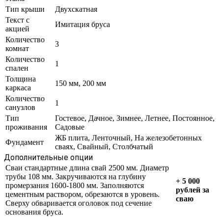
Тип крыши
Двухскатная
Текст с
Имитация бруса
акцией
Количество
3
комнат
Количество
1
спален
Толщина
150 мм, 200 мм
каркаса
Количество
1
санузлов
Тип
Гостевое, Дачное, Зимнее, Летнее, Постоянное,
проживания
Садовые
ЖБ плита, Ленточный, На железобетонных
Фундамент
сваях, Свайный, Столбчатый
Дополнительные опции
Сваи стандартные длина свай 2500 мм. Диаметр
трубы 108 мм. Закручиваются на глубину
+ 5 000
промерзания 1600-1800 мм. Заполняются
рублей за
цементным раствором, обрезаются в уровень.
сваю
Сверху обваривается оголовок под сечение
основания бруса.