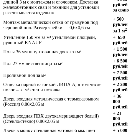
длиной 3 м с монтажом и оголовком. Доставка
рублей
железобетонных сваи и техники для установки
за сваю
рассчитывается отдельно
+
500
Монтаж металлической сетки от грызунов под
рублей
черновой пол. Размер ячейки — 0,6х0,6 см
2
за 1 м
Утепление 150 мм за м² утепляемой площади,
+
650
рулонный KNAUF
рублей
+
1 500
Полы 36 мм шпунтованная доска за м²
рублей
+ 6 500
Пол 27 мм лиственница за м²
рублей
+ 7 500
Проливной пол за м²
рублей
Отделка парной вагонкой ЛИПА А, в том числе
+ 2 200
полог – за м² стен и потолка
рублей
+ 36
Дверь входная металлическая с терморазрывом
000
(Россия) 0,86х2,05 м
рублей
+ 21
Дверь входная ПВХ двухкамерная(цвет белый)
000
(Стекло/стекло) 0.86х2.05 м
рублей
Дверь в мойку стеклянная матовая 6 мм, цвет
+ 5 000