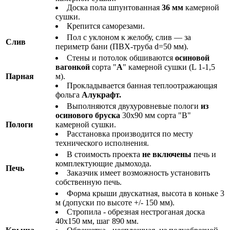
Доска пола шпунтованная
36 мм
камерной
сушки.
Крепится саморезами.
Пол с уклоном к желобу, слив — за
Слив
периметр бани (ПВХ-труба d=50 мм).
Стены и потолок обшиваются
осиновой
вагонкой
сорта "
А
" камерной сушки (L 1-1,5
Парная
м).
Прокладывается банная теплоотражающая
фольга
Алукрафт.
Выполняются двухуровневые пологи
из
осинового бруска
30х90 мм сорта "В"
Пологи
камерной сушки.
Расстановка производится по месту
технического исполнения.
В стоимость проекта
не включены
печь и
комплектующие дымохода.
Печь
Заказчик имеет возможность установить
собственную печь.
Форма крыши двускатная, высота в коньке 3
м (допуски по высоте +/- 150 мм).
Стропила - обрезная нестроганая доска
40х150 мм, шаг 890 мм.