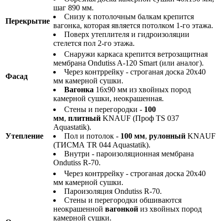
шаг 890 мм.
Снизу к потолочным балкам крепится
Перекрытие
вагонка, которая является потолком 1-го этажа.
Поверх утеплителя и гидроизоляции
стелется пол 2-го этажа.
Снаружи каркаса крепится ветрозащитная
мембрана Ondutiss A-120 Smart (или аналог).
Через контррейку - строганая доска 20х40
Фасад
мм камерной сушки.
Вагонка
16х90 мм из хвойных пород
камерной сушки, неокрашенная.
Стены и перегородки -
100
мм
,
плитный
KNAUF (Проф TS 037
Aquastatik).
Утепление
Пол и потолок -
100 мм
,
рулонный
KNAUF
(ТИСМА TR 044 Aquastatik).
Внутри - пароизоляционная мембрана
Ondutiss R-70.
Через контррейку - строганая доска 20х40
мм камерной сушки.
Пароизоляция Ondutiss R-70.
Стены и перегородки обшиваются
неокрашенной
вагонкой
из хвойных пород
камерной сушки.