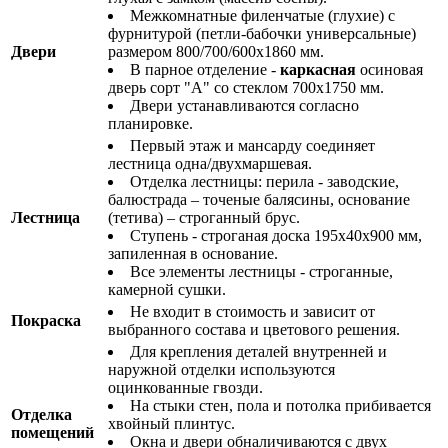
Межкомнатные филенчатые (глухие) с
фурнитурой (петли-бабочки универсальные)
Двери
размером 800/700/600х1860 мм.
В парное отделение -
каркасная
осиновая
дверь сорт "А" со стеклом 700х1750 мм.
Двери устанавливаются согласно
планировке.
Первый этаж и мансарду соединяет
лестница одна/двухмаршевая.
Отделка лестницы: перила - заводские,
балюстрада – точеные балясины, основание
Лестница
(тетива) – строганный брус.
Ступень - строганая доска 195х40х900 мм,
запиленная в основание.
Все элементы лестницы - строганные,
камерной сушки.
Не входит в стоимость и зависит от
Покраска
выбранного состава и цветового решения.
Для крепления деталей внутренней и
наружной отделки используются
оцинкованные гвозди.
На стыки стен, пола и потолка прибивается
Отделка
хвойный плинтус.
помещений
Окна и двери обналичиваются с двух