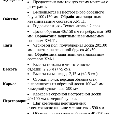
Предоставим вам точную схему монтажа с
размерами.
Выполняется из нестроганого обрезного
бруса 100х150 мм.
Обработана
защитным
Обвязка
невымываемым составом ХМ-11.
Гидроизоляция - Технониколь в 2 слоя.
Доска обрезная 40х150 мм на ребро, шаг 590
мм.
Обработана
защитным невымываемым
составом ХМ-11.
Лаги
Черновой пол: полуобрезная доска 20х100
мм в настил на черепной брусок 40х50
мм.
Обработана
защитным невымываемым
составом ХМ-11.
Высота потолка в чистоте после
Высота
отделки: 2,25 м (+/-5 см).
Высота на мансарде 2,15 м (+/- 5 см )
Стойки, пояса, верхняя обвязка стен
Каркас
выполняются из обрезной доски 100х40 мм
камерной сушки, шаг 590 мм.
Каркас из обрезной нестроганой доски
40х100 мм камерной сушки.
Перегородки
Шаг крепления вертикальных
стоек согласно ширине утеплителя - 590 мм.
Обрезная доска камерной сушки 40х150 мм,