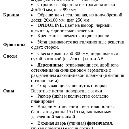
Стропила - обрезная нестроганая доска
40х100 мм, шаг 890 мм.
Крыша
Обрешетка - несплошная, из полуобрезной
доски 20х100 мм, шаг 250 мм.
ONDULINE
, цвет на выбор: черный,
красный, коричневый, зеленый.
Крепежные элементы в цвет кровли.
Устанавливаются вентиляционные решетки
Фронтоны
с двух сторон.
Свесы крыши 250-300 мм, подшиваются
Свесы
сухой вагонкой (ель/сосна) сорта АВ.
Деревянные
, открывающиеся, двойного
остекления на силиконовом герметике с
разделением алюминиевой планкой (имитация
стеклопакета).
Открывающиеся вовнутрь створки.
Окна
Ввертные петли, поворотные замки.
Размер (шхh) и количество согласно
планировке.
В парном отделении - вентиляционная
банная отдушина 15х15 см, закрываемая
деревянной заслонкой.
Входная дверь (уличная)
филенчатая
,
глухая с замком (массив сосны).