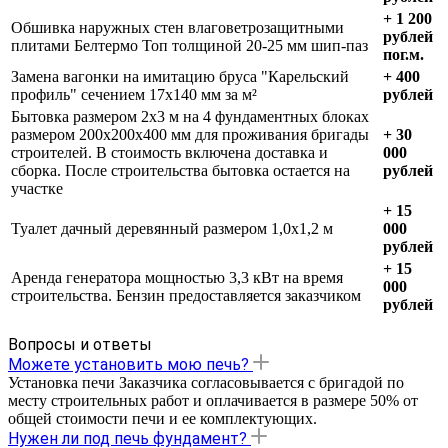
+ 1 200
Обшивка наружных стен влаговетрозащитными
рублей
плитами Белтермо Топ толщиной 20-25 мм шип-паз
пог.м.
Замена вагонки на имитацию бруса "Карельский
+ 400
профиль" сечением 17х140 мм за м²
рублей
Бытовка размером 2х3 м на 4 фундаментных блоках
размером 200х200х400 мм для проживания бригады
+ 30
строителей. В стоимость включена доставка и
000
сборка. После строительства бытовка остается на
рублей
участке
+ 15
Туалет дачный деревянный размером 1,0х1,2 м
000
рублей
+ 15
Аренда генератора мощностью 3,3 кВт на время
000
строительства. Бензин предоставляется заказчиком
рублей
Вопросы и ответы
Можете установить мою печь?
Установка печи Заказчика согласовывается с бригадой по
месту строительных работ и оплачивается в размере 50% от
общей стоимости печи и ее комплектующих.
Нужен ли под печь фундамент?