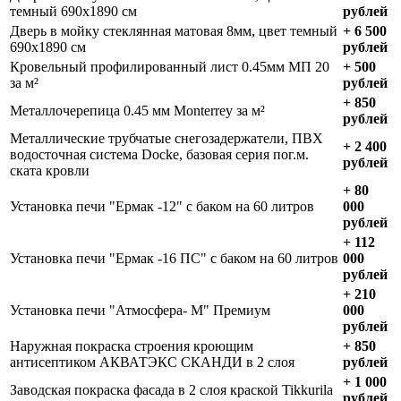
темный 690х1890 см
рублей
Дверь в мойку стеклянная матовая 8мм, цвет темный
+ 6 500
690х1890 см
рублей
Кровельный профилированный лист 0.45мм МП 20
+ 500
за м²
рублей
+ 850
Металлочерепица 0.45 мм Monterrey за м²
рублей
Металлические трубчатые снегозадержатели, ПВХ
+ 2 400
водосточная система Docke, базовая серия пог.м.
рублей
ската кровли
+ 80
Установка печи "Ермак -12" с баком на 60 литров
000
рублей
+ 112
Установка печи "Ермак -16 ПС" с баком на 60 литров
000
рублей
+ 210
Установка печи "Атмосфера- М" Премиум
000
рублей
Наружная покраска строения кроющим
+ 850
антисептиком АКВАТЭКС СКАНДИ в 2 слоя
рублей
+ 1 000
Заводская покраска фасада в 2 слоя краской Tikkurila
рублей