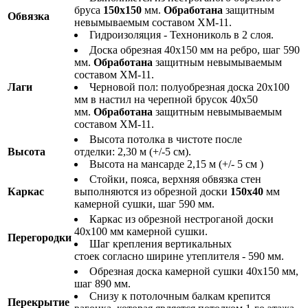
бруса
150х150
мм.
Обработана
защитным
Обвязка
невымываемым составом ХМ-11.
Гидроизоляция - Технониколь в 2 слоя.
Доска обрезная 40х150 мм на ребро, шаг 590
мм.
Обработана
защитным невымываемым
составом ХМ-11.
Лаги
Черновой пол: полуобрезная доска 20х100
мм в настил на черепной брусок 40х50
мм.
Обработана
защитным невымываемым
составом ХМ-11.
Высота потолка в чистоте после
Высота
отделки: 2,30 м (+/-5 см).
Высота на мансарде 2,15 м (+/- 5 см )
Стойки, пояса, верхняя обвязка стен
Каркас
выполняются из обрезной доски
150х40
мм
камерной сушки, шаг 590 мм.
Каркас из обрезной нестроганой доски
40х100 мм камерной сушки.
Перегородки
Шаг крепления вертикальных
стоек согласно ширине утеплителя - 590 мм.
Обрезная доска камерной сушки 40х150 мм,
шаг 890 мм.
Снизу к потолочным балкам крепится
Перекрытие