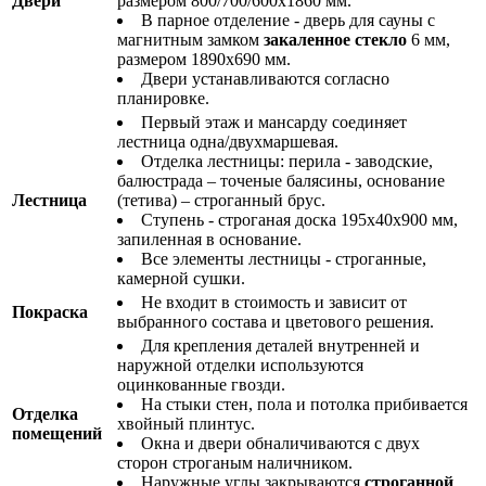
Двери
размером 800/700/600х1860 мм.
В парное отделение - дверь для сауны с
магнитным замком
закаленное стекло
6 мм,
размером 1890х690 мм.
Двери устанавливаются согласно
планировке.
Первый этаж и мансарду соединяет
лестница одна/двухмаршевая.
Отделка лестницы: перила - заводские,
балюстрада – точеные балясины, основание
Лестница
(тетива) – строганный брус.
Ступень - строганая доска 195х40х900 мм,
запиленная в основание.
Все элементы лестницы - строганные,
камерной сушки.
Не входит в стоимость и зависит от
Покраска
выбранного состава и цветового решения.
Для крепления деталей внутренней и
наружной отделки используются
оцинкованные гвозди.
На стыки стен, пола и потолка прибивается
Отделка
хвойный плинтус.
помещений
Окна и двери обналичиваются с двух
сторон строганым наличником.
Наружные углы закрываются
строганной