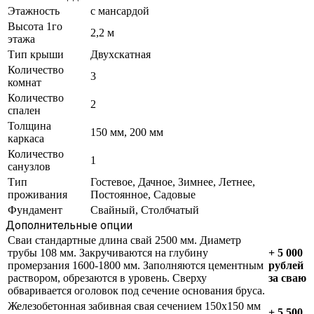
Этажность
с мансардой
Высота 1го
2,2 м
этажа
Тип крыши
Двухскатная
Количество
3
комнат
Количество
2
спален
Толщина
150 мм, 200 мм
каркаса
Количество
1
санузлов
Тип
Гостевое, Дачное, Зимнее, Летнее,
проживания
Постоянное, Садовые
Фундамент
Свайный, Столбчатый
Дополнительные опции
Сваи стандартные длина свай 2500 мм. Диаметр
трубы 108 мм. Закручиваются на глубину
+ 5 000
промерзания 1600-1800 мм. Заполняются цементным
рублей
раствором, обрезаются в уровень. Сверху
за сваю
обваривается оголовок под сечение основания бруса.
Железобетонная забивная свая сечением 150х150 мм
+ 5 500