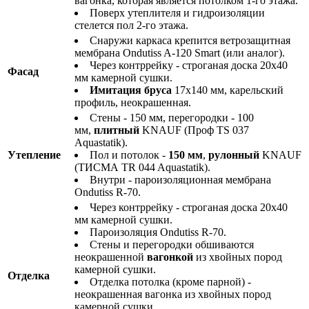
вагонка, которая является потолком 1-го этажа.
Поверх утеплителя и гидроизоляции
стелется пол 2-го этажа.
Снаружи каркаса крепится ветрозащитная
мембрана Ondutiss A-120 Smart (или аналог).
Через контррейку - строганая доска 20х40
Фасад
мм камерной сушки.
Имитация бруса
17х140 мм, карельский
профиль, неокрашенная.
Стены - 150 мм, перегородки - 100
мм,
плитный
KNAUF (Проф TS 037
Aquastatik).
Утепление
Пол и потолок -
150 мм
,
рулонный
KNAUF
(ТИСМА TR 044 Aquastatik).
Внутри - пароизоляционная мембрана
Ondutiss R-70.
Через контррейку - строганая доска 20х40
мм камерной сушки.
Пароизоляция Ondutiss R-70.
Стены и перегородки обшиваются
неокрашенной
вагонкой
из хвойных пород
камерной сушки.
Отделка
Отделка потолка (кроме парной) -
неокрашенная вагонка из хвойных пород
камерной сушки.