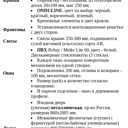
Крыша
Обрешетка - несплошная, из полуобрезной
доски 20х100 мм, шаг 250 мм.
ONDULINE
, цвет на выбор: черный,
красный, коричневый, зеленый.
Крепежные элементы в цвет кровли.
Устанавливаются вентиляционные решетки
Фронтоны
с двух сторон.
Свесы крыши 250-300 мм, подшиваются
Свесы
сухой вагонкой (ель/сосна) сорта АВ.
ПВХ
Rehay / Meike Lite 60, цвет - белый.
Двухкамерные стеклопакеты (3 стекла).
Каждое окно оснащено поворотным
механизмом на одной створке.
Подоконники 200 мм, отливы и козырьки -
Окна
100 мм, москитные сетки.
Размер (шхh) и количество согласно
планировке.
В парном отделении - окно в деревянном
профиле.
Входная дверь
(уличная)
металлическая
, пр-во Россия,
размером 860х2005 мм.
Межкомнатные филенчатые (глухие) с
фурнитурой (петли-бабочки универсальные)