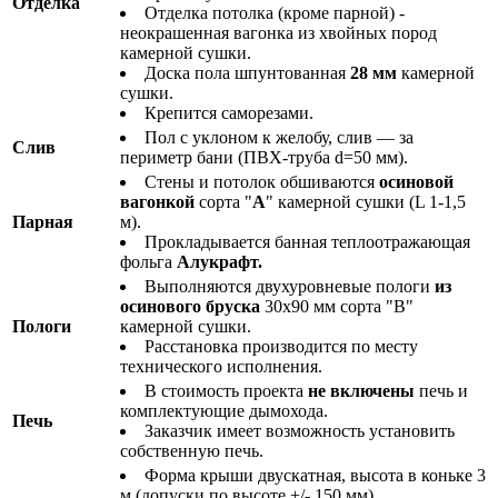
Отделка
Отделка потолка (кроме парной) -
неокрашенная вагонка из хвойных пород
камерной сушки.
Доска пола шпунтованная
28 мм
камерной
сушки.
Крепится саморезами.
Пол с уклоном к желобу, слив — за
Слив
периметр бани (ПВХ-труба d=50 мм).
Стены и потолок обшиваются
осиновой
вагонкой
сорта "
А
" камерной сушки (L 1-1,5
Парная
м).
Прокладывается банная теплоотражающая
фольга
Алукрафт.
Выполняются двухуровневые пологи
из
осинового бруска
30х90 мм сорта "В"
Пологи
камерной сушки.
Расстановка производится по месту
технического исполнения.
В стоимость проекта
не включены
печь и
комплектующие дымохода.
Печь
Заказчик имеет возможность установить
собственную печь.
Форма крыши двускатная, высота в коньке 3
м (допуски по высоте +/- 150 мм).